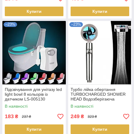
Купити
Купити
–23%
–23%
Підсвічування для унітазу led
Турбо лійка обертання
light bowl 8 кольорів із
TURBOCHARGED SHOWER
датчиком LS-005130
HEAD Водозберігаюча
насадка для душу з
В наявності
В наявності
вентилятором LS-011420
183
249
₴
₴
237 ₴
323 ₴
Купити
Купити