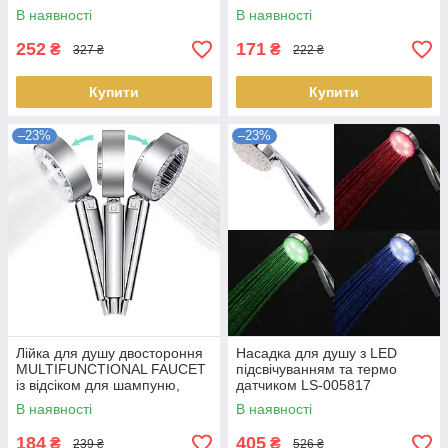
LS-009035
В наявності
В наявності
252
171
₴
₴
327 ₴
222 ₴
Купити
Купити
–23%
–23%
Лійка для душу двостороння
Насадка для душу з LED
MULTIFUNCTIONAL FAUCET
підсвічуванням та термо
із відсіком для шампуню,
датчиком LS-005817
економія води LS-009036
В наявності
В наявності
184
405
₴
₴
239 ₴
526 ₴