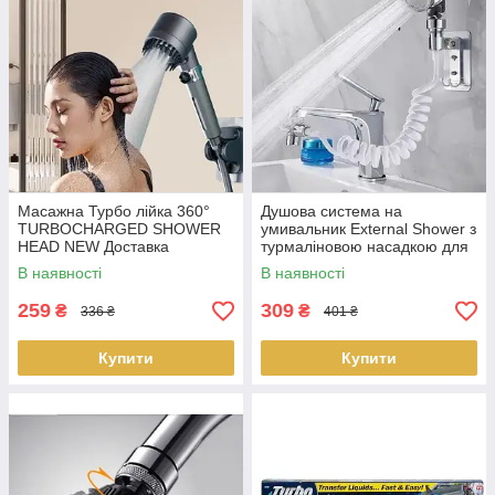
Масажна Турбо лійка 360°
Душова система на
TURBOCHARGED SHOWER
умивальник External Shower з
HEAD NEW Доставка
турмаліновою насадкою для
душу AND-75 LS-013224
В наявності
В наявності
259
309
₴
₴
336 ₴
401 ₴
Купити
Купити