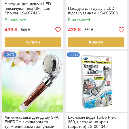
Насадка для душу з LED
підсвічуванням UFT Led
Насадка для душу з LED
Shower LS-007415
підсвічуванням LS-005503
В наявності
В наявності
438
438
₴
₴
569 ₴
569 ₴
Купити
Купити
–23%
–23%
Лійка-насадка для душу SPA
Економіч води Turbo Flex
ENERGY з фільтром та
360, насадка на кран
турмаліновими гранулами
(аератор) LS-004348