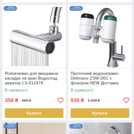
–23%
–23%
Розпилювач для змішувача
Проточний водонагрівач
насадка на кран Водоспад
Delimano ZSW-D01 з
аератор LS-012478
фільтром NEW Доставка
В наявності
В наявності
358
930
₴
₴
465 ₴
1 209 ₴
Купити
Купити
–23%
–23%