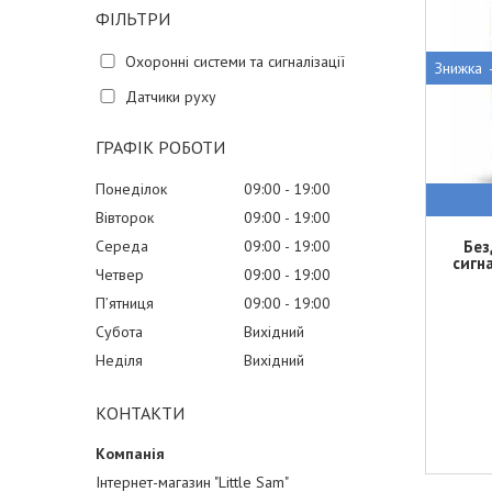
ФІЛЬТРИ
Охоронні системи та сигналізації
Датчики руху
ГРАФІК РОБОТИ
Понеділок
09:00
19:00
Вівторок
09:00
19:00
Середа
09:00
19:00
Без
сигн
Четвер
09:00
19:00
Пʼятниця
09:00
19:00
Субота
Вихідний
Неділя
Вихідний
КОНТАКТИ
Інтернет-магазин "Little Sam"