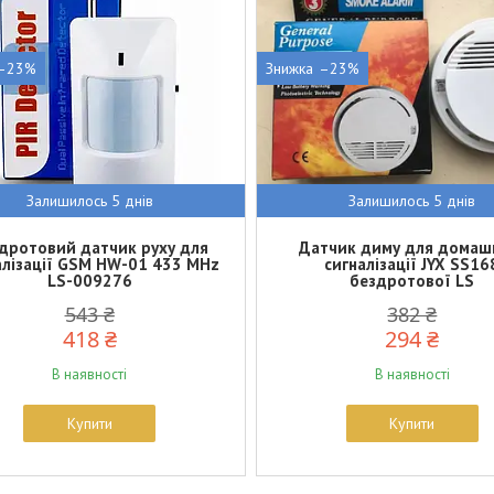
–23%
–23%
Залишилось 5 днів
Залишилось 5 днів
дротовий датчик руху для
Датчик диму для домаш
алізації GSM HW-01 433 MHz
сигналізації JYX SS16
LS-009276
бездротової LS
543 ₴
382 ₴
418 ₴
294 ₴
В наявності
В наявності
Купити
Купити