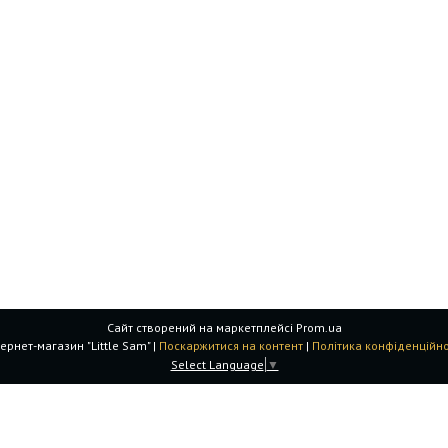
Сайт створений на маркетплейсі
Prom.ua
Інтернет-магазин "Little Sam" |
Поскаржитися на контент
|
Політика конфіденційно
Select Language
▼