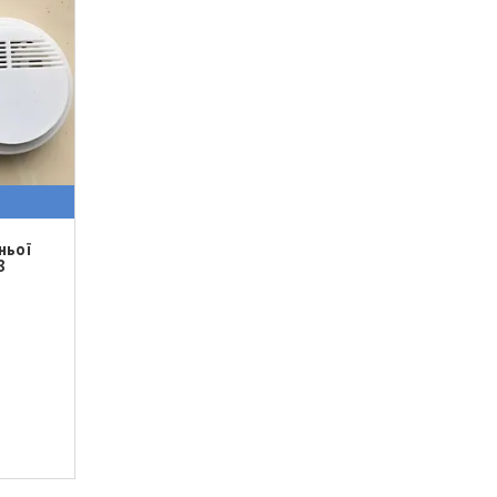
ньої
8