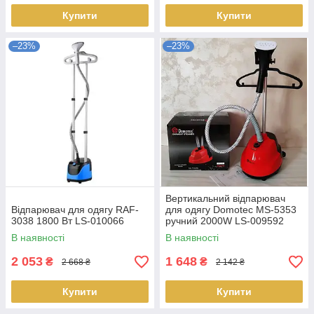
Купити
Купити
–23%
–23%
Вертикальний відпарювач
Відпарювач для одягу RAF-
для одягу Domotec MS-5353
3038 1800 Вт LS-010066
ручний 2000W LS-009592
В наявності
В наявності
2 053
1 648
₴
₴
2 668 ₴
2 142 ₴
Купити
Купити