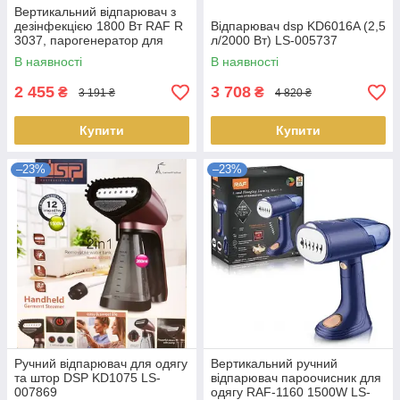
Вертикальний відпарювач з
дезінфекцією 1800 Вт RAF R
Відпарювач dsp KD6016A (2,5
3037, парогенератор для
л/2000 Вт) LS-005737
одягу — доставка по Україні
В наявності
В наявності
2 455
3 708
₴
₴
3 191 ₴
4 820 ₴
Купити
Купити
–23%
–23%
Ручний відпарювач для одягу
Вертикальний ручний
та штор DSP KD1075 LS-
відпарювач пароочисник для
007869
одягу RAF-1160 1500W LS-