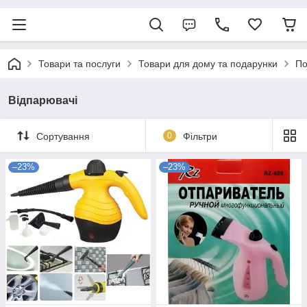
Товари та послуги
Товари для дому та подарунки
По
Відпарювачі
Сортування
0
Фільтри
–23%
–23%