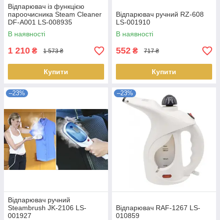
Відпарювач із функцією
пароочисника Steam Cleaner
Відпарювач ручний RZ-608
DF-A001 LS-008935
LS-001910
В наявності
В наявності
1 210
552
₴
₴
1 573 ₴
717 ₴
Купити
Купити
–23%
–23%
Відпарювач ручний
Steambrush JK-2106 LS-
Відпарювач RAF-1267 LS-
001927
010859