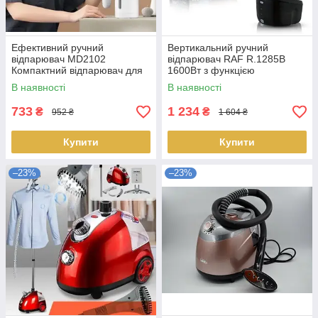
Ефективний ручний
Вертикальний ручний
відпарювач MD2102
відпарювач RAF R.1285B
Компактний відпарювач для
1600Вт з функцією
одягу LS-012597
дезінфекції NEW Доставка
В наявності
В наявності
733
1 234
₴
₴
952 ₴
1 604 ₴
Купити
Купити
–23%
–23%