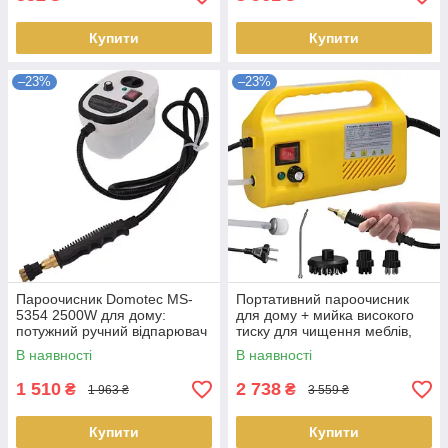
Купити
Купити
–23%
–23%
Пароочисник Domotec MS-
Портативний пароочисник
5354 2500W для дому:
для дому + мийка високого
потужний ручний відпарювач
тиску для чищення меблів,
для чищення мебел Доставка
підлоги та плів Доставка по
В наявності
В наявності
по Україні
Україні
1 510
2 738
₴
₴
1 963 ₴
3 559 ₴
Купити
Купити