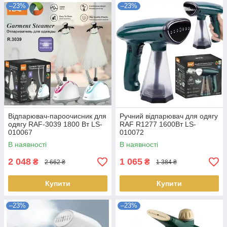
–23%
–23%
Відпарювач-пароочисник для
Ручний відпарювач для одягу
одягу RAF-3039 1800 Вт LS-
RAF R1277 1600Вт LS-
010067
010072
В наявності
В наявності
2 048
1 065
₴
₴
2 662 ₴
1 384 ₴
Купити
Купити
–23%
–23%