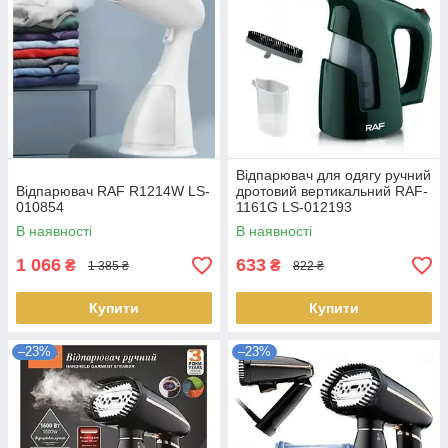
Відпарювач для одягу ручний
Відпарювач RAF R1214W LS-
дротовий вертикальний RAF-
010854
1161G LS-012193
В наявності
В наявності
1 066
633
₴
₴
1 385 ₴
822 ₴
Купити
Купити
–23%
–23%