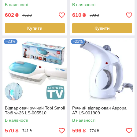
В наявності
В наявності
602
610
₴
₴
782 ₴
793 ₴
Купити
Купити
–23%
–23%
Відпарювач ручний Tobi Smoll
Ручний відпарювач Аврора
Тобі w-26 LS-005510
A7 LS-001909
В наявності
В наявності
570
596
₴
₴
741 ₴
774 ₴