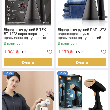
Відпарювач ручний BITEK
Відпарювач ручний RAF-1272
BT-1272 парогенератор для
парогенератор для
прасування одягу парової
прасування одягу паровий
праски потужністю 1600W
праска потужністю 1600W
В наявності
В наявності
LS-012268
LS-012009
1 381
1 179
₴
₴
1 795 ₴
1 532 ₴
Купити
Купити
–23%
–23%