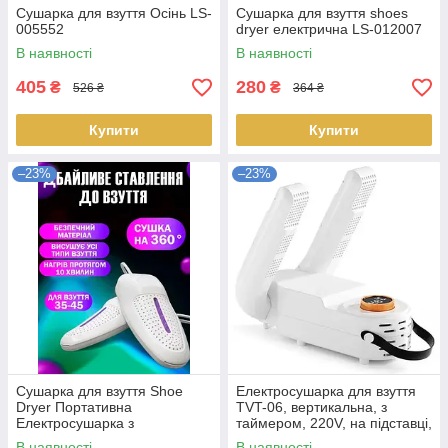
Сушарка для взуття Осінь LS-
Сушарка для взуття shoes
005552
dryer електрична LS-012007
В наявності
В наявності
405
280
₴
₴
526 ₴
364 ₴
Купити
Купити
–23%
–23%
Сушарка для взуття Shoe
Електросушарка для взуття
Dryer Портативна
TVT-06, вертикальна, з
Електросушарка з
таймером, 220V, на підставці,
ультрафіолетом Швидке
LS
В наявності
В наявності