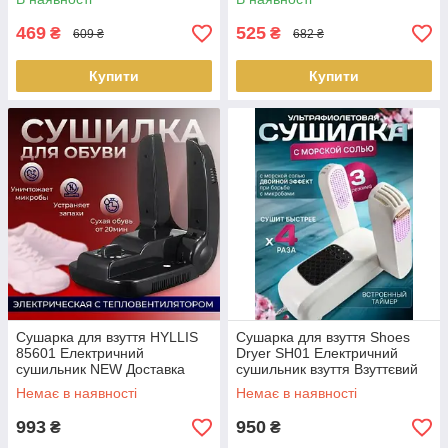
сушіння USB LS
469
525
₴
₴
609 ₴
682 ₴
Купити
Купити
Сушарка для взуття HYLLIS
Сушарка для взуття Shoes
85601 Електричний
Dryer SH01 Електричний
сушильник NEW Доставка
сушильник взуття Взуттєвий
дегідратор LS-012600
Немає в наявності
Немає в наявності
993
950
₴
₴