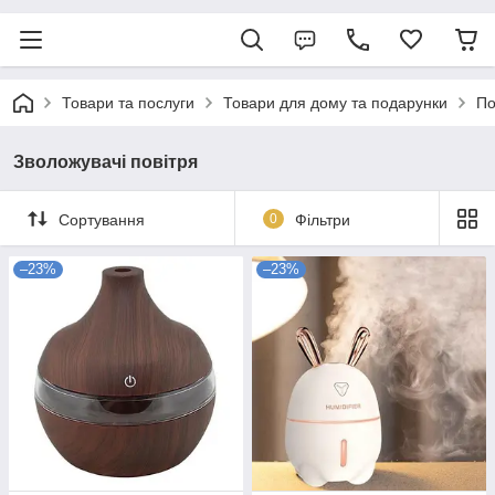
Товари та послуги
Товари для дому та подарунки
По
Зволожувачі повітря
Сортування
0
Фільтри
–23%
–23%