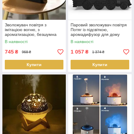
Зволожувач повітря з
Паровий зволожувач повітря
імітацією вогню, з
Потяг із підсвіткою,
ароматизацією, безшумна
аромадифузор для дому
робота, для дому та офісу
Доставка по Україні
В наявності
В наявності
Доставка по Україні
745
1 057
₴
₴
968 ₴
1 374 ₴
Купити
Купити