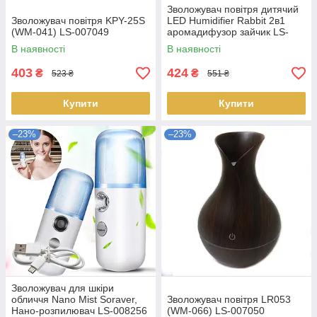
Зволожувач повітря дитячий
Зволожувач повітря KPY-25S
LED Humidifier Rabbit 2в1
(WM-041) LS-007049
аромадифузор зайчик LS-
010126
В наявності
В наявності
403
424
₴
₴
523 ₴
551 ₴
Купити
Купити
–23%
–23%
Зволожувач для шкіри
обличчя Nano Mist Soraver,
Зволожувач повітря LR053
Нано-розпилювач LS-008256
(WM-066) LS-007050