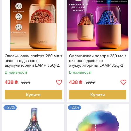
Овлажнювач повітря 280 мл з
Овлажнювач повітря 280 мл з
нічною підсвіткою
нічною підсвіткою
акумуляторний LAMP JSQ-2,
акумуляторний LAMP JSQ-1,
арома-дифузор — доставка
арома-дифузор — доставка
В наявності
В наявності
по Україні
по Україні
438
438
₴
₴
569 ₴
569 ₴
Купити
Купити
–23%
–23%