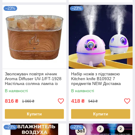
–23%
–23%
Зволожувач повітря нічник
Набір ножів з підставкою
Aroma Diffuser UV-1/FT-1928
Kitchen knife B10932 7
Настільна соляна лампа із
предметів NEW Доставка
функцією зволоження повітря
В наявності
В наявності
LS-012508
816
418
₴
₴
1 060 ₴
543 ₴
Купити
Купити
–23%
–23%