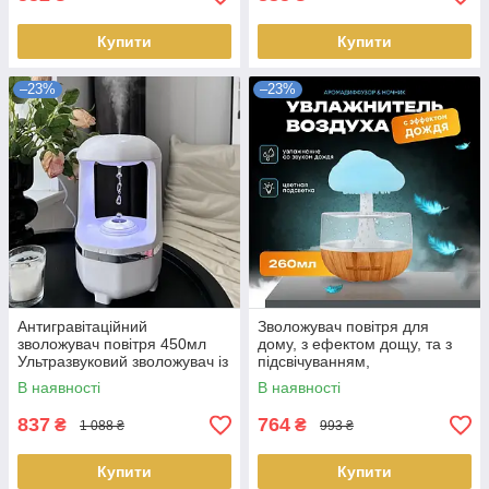
Купити
Купити
–23%
–23%
Антигравітаційний
Зволожувач повітря для
зволожувач повітря 450мл
дому, з ефектом дощу, та з
Ультразвуковий зволожувач із
підсвічуванням,
краплями NEW
аромадифузор, нічник LS-
В наявності
В наявності
012451
837
764
₴
₴
1 088 ₴
993 ₴
Купити
Купити