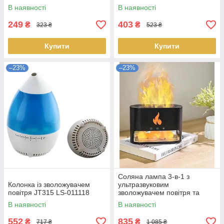
В наявності
В наявності
249
403
₴
₴
323 ₴
523 ₴
Купити
Купити
–23%
–23%
Cоляна лампа 3-в-1 з
Колонка із зволожувачем
ультразвуковим
повітря JT315 LS-011118
зволожувачем повітря та
нічником з ефектом полум'я.
В наявності
В наявності
LS-012467
552
835
₴
₴
717 ₴
1 085 ₴