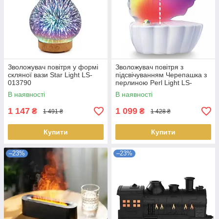
Зволожувач повітря у формі
Зволожувач повітря з
скляної вази Star Light LS-
підсвічуванням Черепашка з
013790
перлиною Perl Light LS-
014047
В наявності
В наявності
1 147
1 099
₴
₴
1 491 ₴
1 428 ₴
Купити
Купити
–23%
–23%