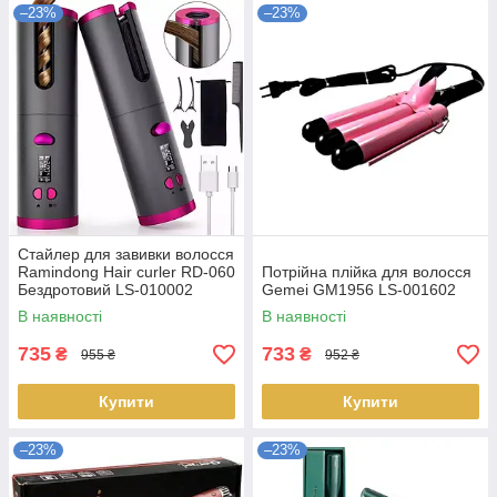
–23%
–23%
Стайлер для завивки волосся
Ramindong Hair curler RD-060
Потрійна плійка для волосся
Бездротовий LS-010002
Gemei GM1956 LS-001602
В наявності
В наявності
735
733
₴
₴
955 ₴
952 ₴
Купити
Купити
–23%
–23%