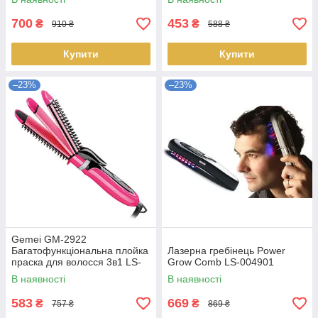
700
453
₴
₴
910 ₴
588 ₴
Купити
Купити
–23%
–23%
Gemei GM-2922
Багатофункціональна плойка
Лазерна гребінець Power
праска для волосся 3в1 LS-
Grow Comb LS-004901
002465
В наявності
В наявності
583
669
₴
₴
757 ₴
869 ₴