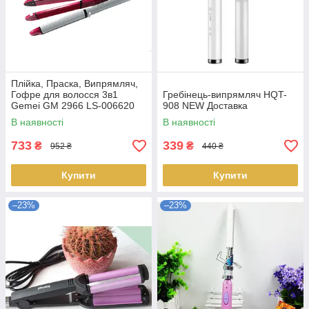
Плійка, Праска, Випрямляч,
Гофре для волосся 3в1
Гребінець-випрямляч HQT-
Gemei GM 2966 LS-006620
908 NEW Доставка
В наявності
В наявності
733
339
₴
₴
952 ₴
440 ₴
Купити
Купити
–23%
–23%