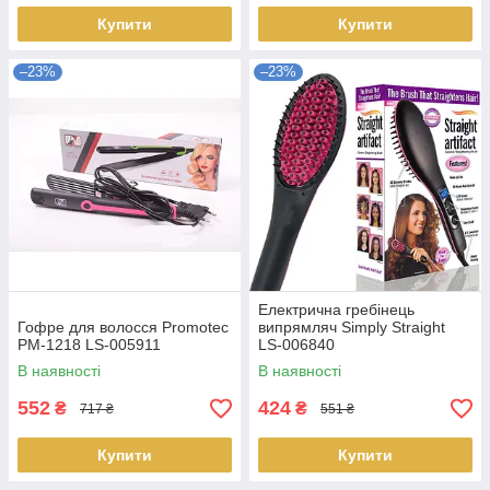
Купити
Купити
–23%
–23%
Електрична гребінець
Гофре для волосся Promotec
випрямляч Simply Straight
PM-1218 LS-005911
LS-006840
В наявності
В наявності
552
424
₴
₴
717 ₴
551 ₴
Купити
Купити