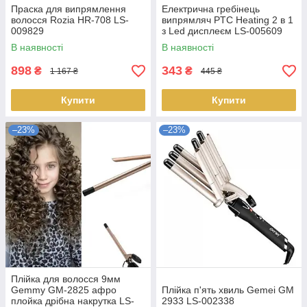
Праска для випрямлення
Електрична гребінець
волосся Rozia HR-708 LS-
випрямляч PTC Heating 2 в 1
009829
з Led дисплеєм LS-005609
В наявності
В наявності
898
343
₴
₴
1 167 ₴
445 ₴
Купити
Купити
–23%
–23%
Плійка для волосся 9мм
Gemmy GM-2825 афро
Плійка п'ять хвиль Gemei GM
плойка дрібна накрутка LS-
2933 LS-002338