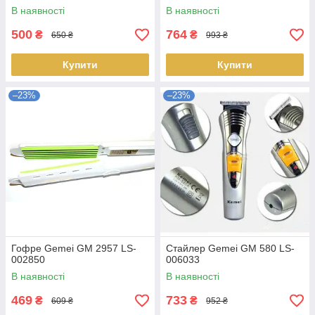
008283
В наявності
В наявності
500
764
₴
₴
650 ₴
993 ₴
Купити
Купити
–23%
–23%
Гофре Gemei GM 2957 LS-
Стайлер Gemei GM 580 LS-
002850
006033
В наявності
В наявності
469
733
₴
₴
609 ₴
952 ₴