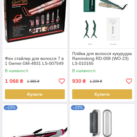
Плійка для волосся кукурудза
Фен стайлер для волосся 7 в
Ramindong RD-008 (WO-23)
1 Gemei GM-4831 LS-007549
LS-010165
В наявності
В наявності
1 066
930
₴
₴
1 385 ₴
1 209 ₴
Купити
Купити
–23%
–23%