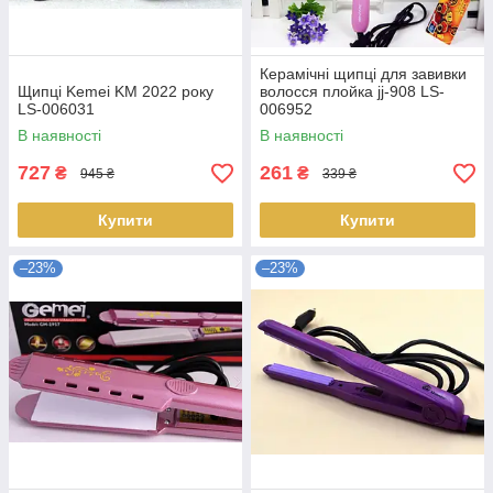
Керамічні щипці для завивки
Щипці Kemei KM 2022 року
волосся плойка jj-908 LS-
LS-006031
006952
В наявності
В наявності
727
261
₴
₴
945 ₴
339 ₴
Купити
Купити
–23%
–23%