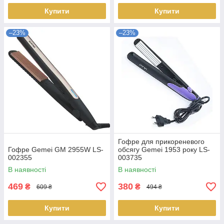
Купити
Купити
–23%
–23%
Гофре для прикореневого
Гофре Gemei GM 2955W LS-
обсягу Gemei 1953 року LS-
002355
003735
В наявності
В наявності
469
380
₴
₴
609 ₴
494 ₴
Купити
Купити