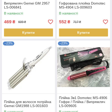
Випрямляч Gemei GM 2957
Гофрована плойка Domotec
LS-006841
MS-4904 LS-009603
В наявності
В наявності
469
552
₴
₴
609 ₴
717 ₴
Купити
Купити
–23%
–23%
Плійка 3в1 Domotec MS-4906
Плійка для волосся потрійна
Гофре / Плійка / Випрямляч
Gemei GM1988 LS-001603
LS-009605
В наявності
В наявності