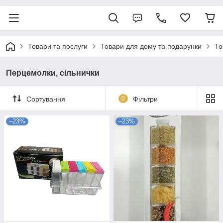
Товари та послуги
Товари для дому та подарунки
То
Перцемолки, сільнички
Сортування
0
Фільтри
–23%
–23%