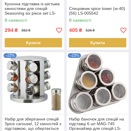
Кухонна підставка із шістьма
ємностями для спецій
Спецовник spice tower (w-40)
Seasoning six piece set LS-
(56) LS-005542
007493
В наявності
В наявності
294
405
₴
₴
382 ₴
526 ₴
Купити
Купити
–23%
–23%
Набір для зберігання спецій
Набір баночок для спецій на
Spice carousel, 12 ємностей з
підставці 6 шт MAG-745
підставкою, що обертається
Органайзер для спецій LS-