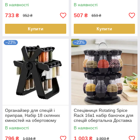
LS-009776
013013
В наявності
В наявності
733
507
₴
₴
952 ₴
659 ₴
Купити
Купити
–23%
–23%
Органайзер для спецій і
Спецівниця Rotating Spice
приправ, Набір 18 скляних
Rack 16в1 набір баночок для
ємностей на обертовому
спецій обертальна Доставка
колесі, Орган Доставка по
по Україні
В наявності
В наявності
Україні
796
1 003
₴
₴
1 034 ₴
1 303 ₴