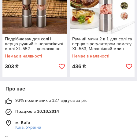
Подрібнювач для солі і
Ручний млин 2 в 1 для солі та
перцю ручний із нержавіючої
перцю з регулятором помелу
сталі XL-552 — доставка по
XL-553, Механічний млин
Україні
для спецій LS-013149
Немає в наявності
Немає в наявності
303
436
₴
₴
Про нас
93% позитивних з 127 відгуків за рік
Працює з 10.10.2014
м. Київ
Київ, Україна