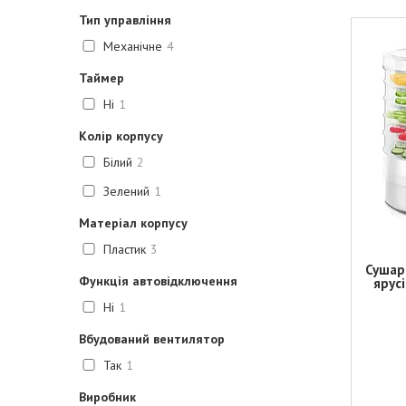
Тип управління
Механічне
4
Таймер
Ні
1
Колір корпусу
Білий
2
Зелений
1
Матеріал корпусу
Пластик
3
Сушарк
Функція автовідключення
ярус
Ні
1
Вбудований вентилятор
Так
1
Виробник