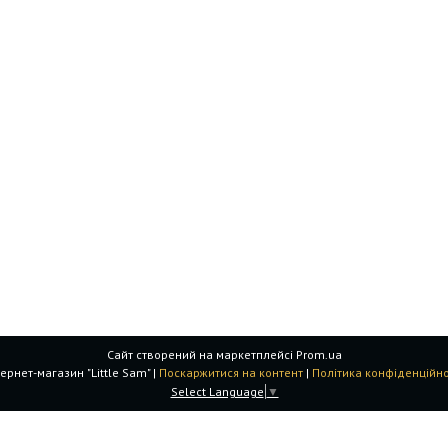
Сайт створений на маркетплейсі
Prom.ua
Інтернет-магазин "Little Sam" |
Поскаржитися на контент
|
Політика конфіденційно
Select Language
▼