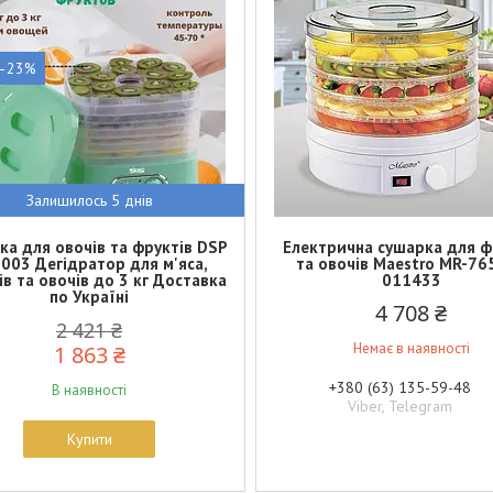
–23%
Залишилось 5 днів
ка для овочів та фруктів DSP
Електрична сушарка для ф
003 Дегідратор для м'яса,
та овочів Maestro MR-76
ів та овочів до 3 кг Доставка
011433
по Україні
4 708 ₴
2 421 ₴
Немає в наявності
1 863 ₴
+380 (63) 135-59-48
В наявності
Viber, Telegram
Купити