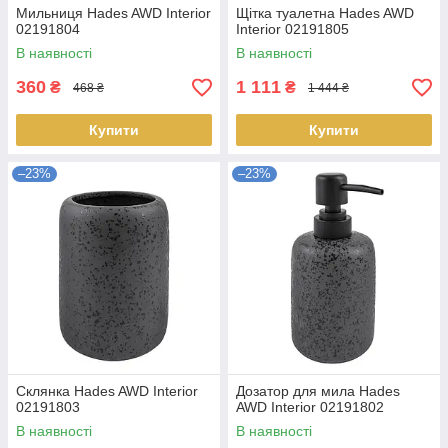
Мильниця Hades AWD Interior
Щітка туалетна Hades AWD
02191804
Interior 02191805
В наявності
В наявності
360
1 111
₴
₴
468 ₴
1 444 ₴
Купити
Купити
–23%
–23%
Склянка Hades AWD Interior
Дозатор для мила Hades
02191803
AWD Interior 02191802
В наявності
В наявності