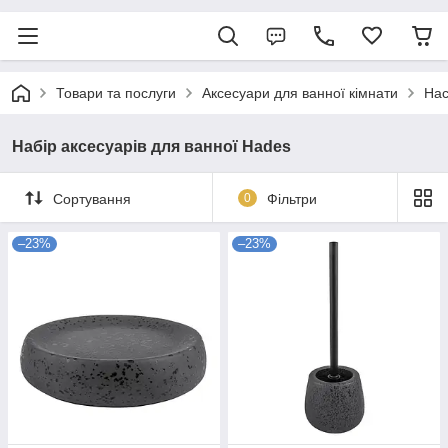
Товари та послуги
Аксесуари для ванної кімнати
Нас
Набір аксесуарів для ванної Hades
Сортування
0
Фільтри
–23%
–23%