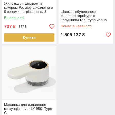
Жилетка з підігрівом із
коміром Розміру L Жилетка з
9 зонами нагрівання та 3
Шапка з вбудованою
режимами регулювання
bluetooth гарнітурою
В наявності
Доставка по Україні
навушники-гарнітура чорна
LS-MSN55
737
Немає в наявності
₴
877 ₴
1 505 137
₴
Купити
Машинка для видалення
ковтунців haver LY-950, Type-
C