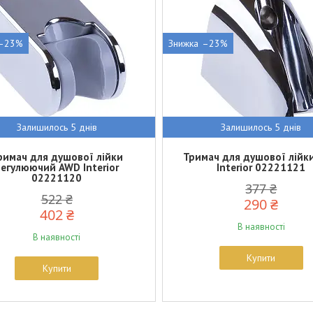
–23%
–23%
Залишилось 5 днів
Залишилось 5 днів
римач для душової лійки
Тримач для душової лійк
егулюючий AWD Interior
Interior 02221121
02221120
377 ₴
522 ₴
290 ₴
402 ₴
В наявності
В наявності
Купити
Купити