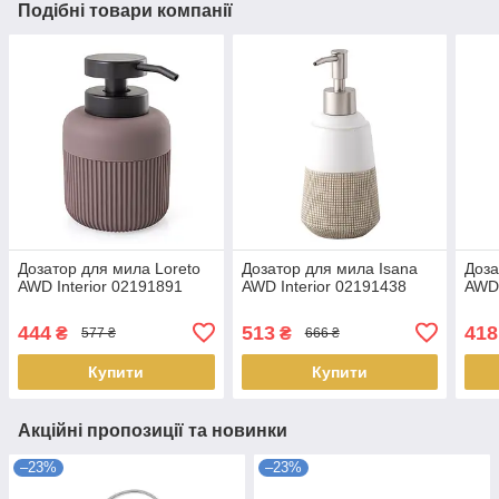
Подібні товари компанії
Дозатор для мила Loreto
Дозатор для мила Isana
Доза
AWD Interior 02191891
AWD Interior 02191438
AWD 
444
513
418
₴
₴
577 ₴
666 ₴
Купити
Купити
Акційні пропозиції та новинки
–23%
–23%