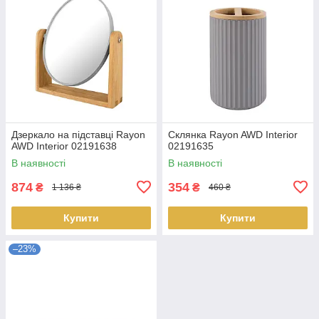
Дзеркало на підставці Rayon
Склянка Rayon AWD Interior
AWD Interior 02191638
02191635
В наявності
В наявності
874
354
₴
₴
1 136 ₴
460 ₴
Купити
Купити
–23%