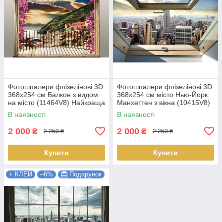
Фотошпалери флізелінові 3D
Фотошпалери флізелінові 3D
368x254 см Балкон з видом
368х254 см місто Нью-Йорк:
на місто (11464V8) Найкраща
Манхеттен з вікна (10415V8)
якість
Найкраща якість
В наявності
В наявності
2 000
2 000
₴
₴
2 250 ₴
2 250 ₴
Купити
Купити
+ КЛЕЙ
–6%
Подарунок