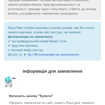
підібрані зображення і колірна палітра можуть візуально
змінити розміри кімнати. Крім функціональності та
естетичності, шпалери такого типу мають стійкість до впливу
вологи, ультрафіолету і механічних пошкоджень.
Якщо Вам потрібні шпалери в іншому розмірі, або Ви хочете
змінити картинку, основу або текстуру, ми зробимо
фотошпалери на замовлення
.
✔ під індивідуальний розмір Вашої стіни;
✔ будь-яка картинка;
✔ великий вибір текстур.
Деталі тут ►
3д і Фотошпалери на замовлення
.
Інформація для замовлення
Натисніть кнопку "Купити"
Оформіть замовлення на сайті, вкажіть Ваші дані, напишіть