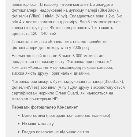
неповторності. В нашому інтерні-магазині Ви знайдете
фотошпалери, надруковані на цупкому папері (BlueBack),
флізелін (Vlies), і вінілі (Vinyl). Складаються вони з 2-х, 3-х
або 4-х частин залежно від розміру. Виріб комплектується
клеєм і інструкцією. Фотошпалери важать 1 кг і мають
щільність 120 - 140 г/м2.
Польська компанія «Консалнет» почала виробляти
фотошпалери для декору стін у 2005 році.
На сьогоднішній день це більше 5 000 мотивів які
продаються по всьому світу. Фотошпалери польської
компанії «Консалнет» це насамперед яскраві кольори,
висока якість друку і оригінальні дизайни.
Фотошпалери можуть бути надруковані на папері(BlueBack),
флізелін(Vlies) або вінілі(Vinyl) Для друку використовуються
сертифіковані чорнило Green Guard, які наносяться на
матеріал принтерами HP.
Переваги фотошпалер Консалнет
Вологостійкі (протираються вологою тканиною)
Не мають запаху
Гладка поверхня не відбиває світло