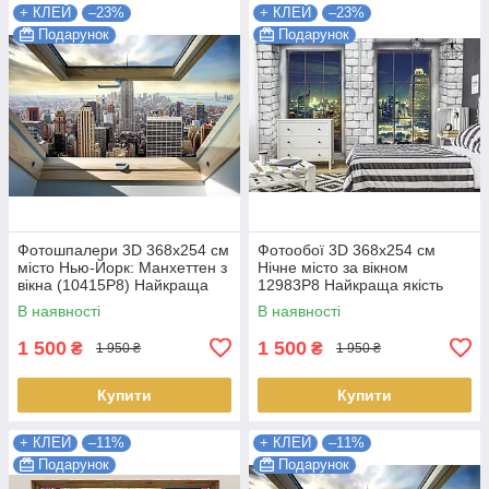
+ КЛЕЙ
–23%
+ КЛЕЙ
–23%
Подарунок
Подарунок
Фотошпалери 3D 368х254 см
Фотообої 3D 368x254 см
місто Нью-Йорк: Манхеттен з
Нічне місто за вікном
вікна (10415P8) Найкраща
12983P8 Найкраща якість
якість
В наявності
В наявності
1 500
1 500
₴
₴
1 950 ₴
1 950 ₴
Купити
Купити
+ КЛЕЙ
–11%
+ КЛЕЙ
–11%
Подарунок
Подарунок