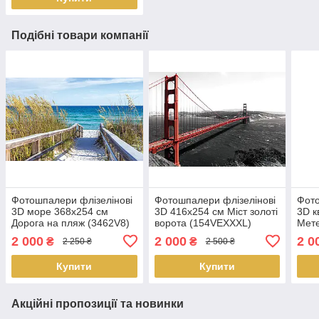
Подібні товари компанії
Фотошпалери флізелінові
Фотошпалери флізелінові
Фото
3D море 368x254 см
3D 416x254 см Міст золоті
3D к
Дорога на пляж (3462V8)
ворота (154VEXXXL)
Мете
Найкраща якість
Найкраща якість
(01
2 000
2 000
2 0
₴
₴
2 250 ₴
2 500 ₴
якіс
Купити
Купити
Акційні пропозиції та новинки