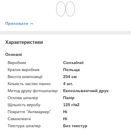
Приховати
Характеристики
Основні
Виробник
Consalnet
Країна виробник
Польща
Висота композиції
254 см
Кількість частин панно
4 шт.
Метод друку фотошпалер
Екосольвентний друк
Основа шпалер
Папір
Щільність виробу
120 г/м2
Покриття "Антімаркер"
Ні
Самоклеючі
Ні
Текстура шпалер
Без текстур