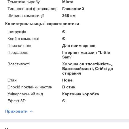
Тематика виробу
Міста
Тип поверхні фотошпалер
Глянсовий
Ширина композиції
368 см
Користувальницькі характеристики
Інструкція
Є
Клей в комплекті
Є
Призначення
Для приміщення
Продавець
Інтернет-магазин "Little
Sam"
Властивості
Хороша світлостійкість,
Важкозаймисті, Стійкі до
стирання
Стан
Нове
Спосіб поклейки частин
В стик
Універсальний вид
Картонна коробка
Ефект 3D
Є
Приховати