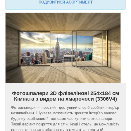
ПОДИВИТИСЯ АСОРТИМЕНТ
Фотошпалери 3D флізелінові 254x184 см
Кімната з видом на хмарочоси (3306V4)
Фотошпалери — простий і доступний спосіб зробити інтер'єр
незвичайним. Шукаєте можливість зробити інтер'єр вашого
будинку особливим? Тоді саме час купити фотошпалери.
Такий варіант покриття для стін, іноді і стель, це можливість
не просто оновити обстановку в кімнаті, а надати їй