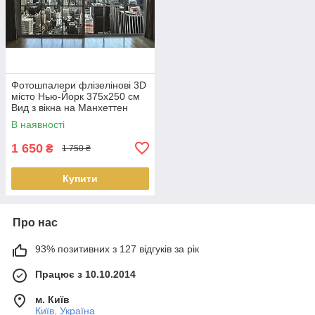
Фотошпалери флізелінові 3D
місто Нью-Йорк 375х250 см
Вид з вікна на Манхеттен
(MS-5-0009) Найкраща якість
В наявності
1 650
₴
1 750 ₴
Купити
Про нас
93% позитивних з 127 відгуків за рік
Працює з 10.10.2014
м. Київ
Київ, Україна