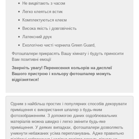
Не вицвітають з часом
Легко клеяться встик
Комплектуються клеєм
Висока якість і довговічність
Латексний друк
Екологічно чисті чорнила Green Guard,
Фотошпалери прикрасять Вашу кімнату і будуть приносити
Вам позитивні емоції
Зверніть увагу! Перенесення кольорів на дисплеї
Вашого пристрою і кольору фотошпалер можуть
відрізнятися!
Одним з найбільш простих і популярних способів декорувати
приміщення є використання шпалер з будь-яким
фотозображенням. З допомогою даних оздоблювальних
матеріалів можна швидко і легко змінити будь-яке
приміщення. У деяких випадках, фотошпалери дозволяють
уникнути небажаних усіма перепланувань. Адже правильно