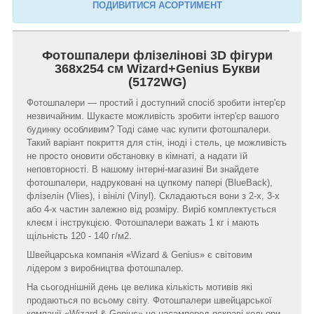
ПОДИВИТИСЯ АСОРТИМЕНТ
Фотошпалери флізелінові 3D фігури
368х254 см Wizard+Genius Букви
(5172WG)
Фотошпалери — простий і доступний спосіб зробити інтер'єр
незвичайним. Шукаєте можливість зробити інтер'єр вашого
будинку особливим? Тоді саме час купити фотошпалери.
Такий варіант покриття для стін, іноді і стель, це можливість
не просто оновити обстановку в кімнаті, а надати їй
неповторності. В нашому інтерні-магазині Ви знайдете
фотошпалери, надруковані на цупкому папері (BlueBack),
флізелін (Vlies), і вінілі (Vinyl). Складаються вони з 2-х, 3-х
або 4-х частин залежно від розміру. Виріб комплектується
клеєм і інструкцією. Фотошпалери важать 1 кг і мають
щільність 120 - 140 г/м2.
Швейцарська компанія «Wizard & Genius» є світовим
лідером з виробництва фотошпалер.
На сьогоднішній день це велика кількість мотивів які
продаються по всьому світу. Фотошпалери швейцарської
компанії «Wizard & Genius» це насамперед яскраві кольори,