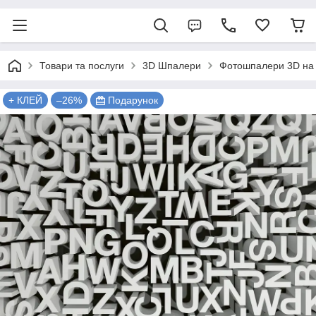
Товари та послуги
3D Шпалери
Фотошпалери 3D на 
+ КЛЕЙ
–26%
Подарунок