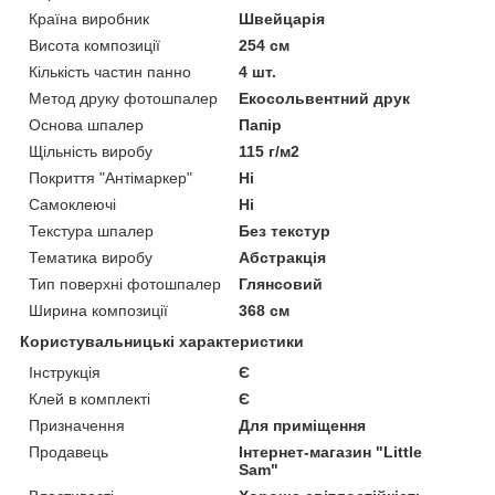
Країна виробник
Швейцарія
Висота композиції
254 см
Кількість частин панно
4 шт.
Метод друку фотошпалер
Екосольвентний друк
Основа шпалер
Папір
Щільність виробу
115 г/м2
Покриття "Антімаркер"
Ні
Самоклеючі
Ні
Текстура шпалер
Без текстур
Тематика виробу
Абстракція
Тип поверхні фотошпалер
Глянсовий
Ширина композиції
368 см
Користувальницькі характеристики
Інструкція
Є
Клей в комплекті
Є
Призначення
Для приміщення
Продавець
Інтернет-магазин "Little
Sam"