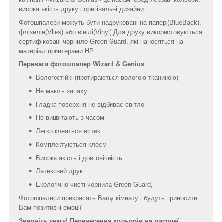
висока якість друку і оригінальні дизайни.
Фотошпалери можуть бути надруковані на папері(BlueBack),
флізелін(Vlies) або вінілі(Vinyl) Для друку використовуються
сертифіковані чорнило Green Guard, які наносяться на
матеріал принтерами HP.
Переваги фотошпалер Wizard & Genius
Вологостійкі (протираються вологою тканиною)
Не мають запаху
Гладка поверхня не відбиває світло
Не вицвітають з часом
Легко клеяться встик
Комплектуються клеєм
Висока якість і довговічність
Латексний друк
Екологічно чисті чорнила Green Guard,
Фотошпалери прикрасять Вашу кімнату і будуть приносити
Вам позитивні емоції
Зверніть увагу! Перенесення кольорів на дисплеї