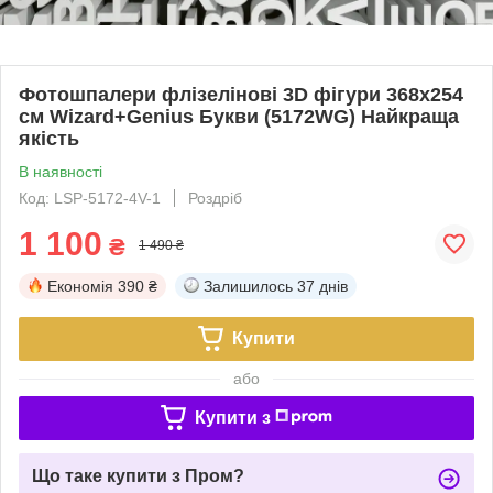
Фотошпалери флізелінові 3D фігури 368х254
см Wizard+Genius Букви (5172WG) Найкраща
якість
В наявності
Код: LSP-5172-4V-1
Роздріб
1 100
₴
1 490 ₴
Економія
390 ₴
Залишилось
37 днів
Купити
або
Купити з
Що таке купити з Пром?