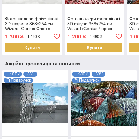
Фотошпалери флізелінові
Фотошпалери флізелінові
Фото
3D тварини 368х254 см
3D фігури 368х254 см
3D ф
Wizard+Genius Слон з
Wizard+Genius Червоні
Wiza
кульками (5012WG)
шестигранники (5020WG)
піра
1 300
1 200
1 0
₴
₴
1 490 ₴
1 490 ₴
Найкраща якість
Найкраща якість
Найк
Купити
Купити
Акційні пропозиції та новинки
+ КЛЕЙ
–33%
+ КЛЕЙ
–33%
Подарунок
Подарунок