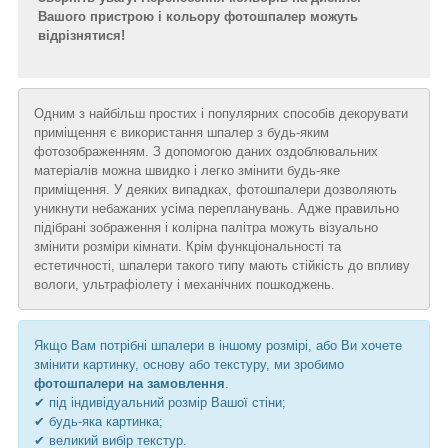
Вашого пристрою і кольору фотошпалер можуть
відрізнятися!
Одним з найбільш простих і популярних способів декорувати
приміщення є використання шпалер з будь-яким
фотозображенням. З допомогою даних оздоблювальних
матеріалів можна швидко і легко змінити будь-яке
приміщення. У деяких випадках, фотошпалери дозволяють
уникнути небажаних усіма перепланувань. Адже правильно
підібрані зображення і колірна палітра можуть візуально
змінити розміри кімнати. Крім функціональності та
естетичності, шпалери такого типу мають стійкість до впливу
вологи, ультрафіолету і механічних пошкоджень.
Якщо Вам потрібні шпалери в іншому розмірі, або Ви хочете
змінити картинку, основу або текстуру, ми зробимо
фотошпалери на замовлення
.
✔ під індивідуальний розмір Вашої стіни;
✔ будь-яка картинка;
✔ великий вибір текстур.