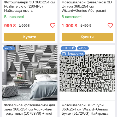
Фотошпалери 3D 368x254 см
Фотошпалери флізелінові 3D
Розбите скло (2804P8)
фігури 368х254 см
Найкраща якість
Wizard+Genius Абстрактні
піраміди (5043WG)
В наявності
В наявності
Найкраща якість
999
1 000
₴
₴
1 500 ₴
1 490 ₴
Купити
Купити
–23%
+ КЛЕЙ
–15%
Подарунок
Флізелінові фотошпальки для
Фотошпалери 3D фігури
зали 368x254 см Чорно-білі
368х254 см Wizard+Genius
трикутники (10759V8) + клеї
Букви (5172WG) Найкраща