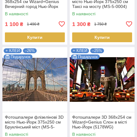
368х254 см Wizard+Genius
місто Нью-Йорк 375х250 см
Вечерний город Нью-Йорк
Таксі на мосту (MS-5-0004)
(5059WG) Найкраща якість
Найкраща якість
В наявності
В наявності
1 100
1 300
₴
₴
1 490 ₴
1 750 ₴
Купити
Купити
+ КЛЕЙ
–26%
+ КЛЕЙ
–25%
Подарунок
Подарунок
Фотошпалери флізелінові 3D
Фотошпалери 3D 368х254 см
місто Нью-Йорк 375х250 см
Wizard+Genius Слон в місті
Бруклінський міст (MS-5-
Нью-Йорк (5178WG)
0005) Найкраща якість
Найкраща якість
В наявності
В наявності