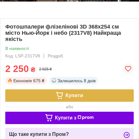
Фотошпалери флізелінові 3D 368х254 см
місто Нью-Йорк і небо (2317V8) Найкраща
якість
В наявності
Код: LSP-2317V8
Роздріб
2 250
₴
2 925 ₴
Економія
675 ₴
Залишилось
8 днів
Купити
або
Купити з
Що таке купити з Пром?