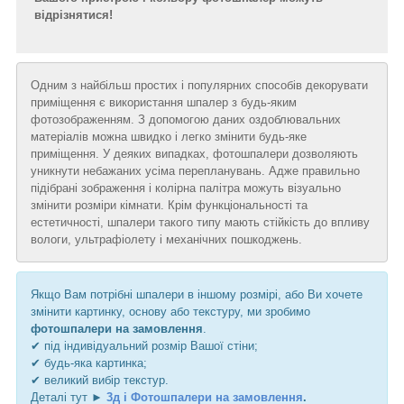
відрізнятися!
Одним з найбільш простих і популярних способів декорувати
приміщення є використання шпалер з будь-яким
фотозображенням. З допомогою даних оздоблювальних
матеріалів можна швидко і легко змінити будь-яке
приміщення. У деяких випадках, фотошпалери дозволяють
уникнути небажаних усіма перепланувань. Адже правильно
підібрані зображення і колірна палітра можуть візуально
змінити розміри кімнати. Крім функціональності та
естетичності, шпалери такого типу мають стійкість до впливу
вологи, ультрафіолету і механічних пошкоджень.
Якщо Вам потрібні шпалери в іншому розмірі, або Ви хочете
змінити картинку, основу або текстуру, ми зробимо
фотошпалери на замовлення
.
✔ під індивідуальний розмір Вашої стіни;
✔ будь-яка картинка;
✔ великий вибір текстур.
Деталі тут ►
3д і Фотошпалери на замовлення
.