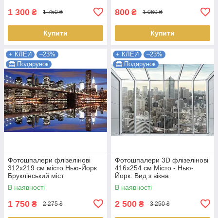
1 300
800
₴
₴
1 750 ₴
1 060 ₴
Купити
Купити
+ КЛЕЙ
–23%
+ КЛЕЙ
–23%
Подарунок
Подарунок
Фотошпалери флізелінові
Фотошпалери 3D флізелінові
312х219 см місто Нью-Йорк
416x254 см Місто - Нью-
Бруклінський міст
Йорк: Вид з вікна
(1670VEXXL) Найкраща
(13021VEXXXL) Найкраща
В наявності
В наявності
якість
якість
1 750
2 500
₴
₴
2 275 ₴
3 250 ₴