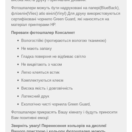
Фотошпалери можуть бути надруковані на папері(BlueBack),
флізелін(Vlies) або вінілі(Vinyl) Для друку використовуються
сертифіковані чорнило Green Guard, які наносяться на
матеріал принтерами HP.
Переваги фотошпалер Консалнет
Вологостійкі (протираються вологою тканиною)
Не мають запаху
Гладка поверхня не відбиває світло
Не вицвітають з часом
Легко клеяться встик
Комплектуються клеєм
Висока якість і довговічність
Латексний друк
Екологічно чисті чорнила Green Guard,
Фотошпалери прикрасять Вашу кімнату і будуть приносити
Вам позитивні емоції
Зверніть увагу! Перенесення кольорів на дисплеї
Вашого пристрою і кольору фотошпалер можуть