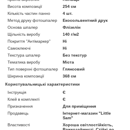
Висота композиції
254 см
Кількість частин панно
4 шт.
Метод друку фотошпалер
Екосольвентний друк
Основа шпалер
Флізелін
Щільність виробу
140 г/м2
Покриття "Антімаркер"
Ні
Самоклеючі
Ні
Текстура шпалер
Без текстур
Тематика виробу
Міста
Тип поверхні фотошпалер
Глянсовий
Ширина композиції
368 см
Користувальницькі характеристики
Інструкція
Є
Клей в комплекті
Є
Призначення
Для приміщення
Продавець
Інтернет-магазин "Little
Sam"
Властивості
Хороша світлостійкість,
Важкозаймисті, Стійкі до