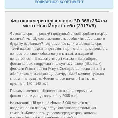
ПОДИВИТИСЯ АСОРТИМЕНТ
Фотошпалери флізелінові 3D 368х254 см
місто Нью-Йорк і небо (2317V8)
Фотошпалери — простий і доступний спосіб зробити інтер'єр
незвичайним. Шукаєте можливість зробити інтер'єр вашого
будинку особливим? Тоді саме час купити фотошпалери.
Такий варіант покриття для стін, іноді і стель, це можливість
не просто оновити обстановку в кімнаті, а надати їй
неповторності. В нашому інтерні-магазині Ви знайдете
фотошпалери, надруковані на цупкому папері (BlueBack),
флізелін (Vlies), і вінілі (Vinyl). Складаються вони з 2-х, 3-х
або 4-х частин залежно від розміру. Виріб комплектується
клеєм і інструкцією. Фотошпалери важать 1 кг і мають
щільність 120 - 140 г/м2.
Польська компанія «Консалнет» почала виробляти
фотошпалери для декору стін у 2005 році.
На сьогоднішній день це більше 5 000 мотивів які
продаються по всьому світу. Фотошпалери польської
компанії «Консалнет» це насамперед яскраві кольори,
висока якість друку і оригінальні дизайни.