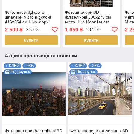
Флізелінові 3Д фото
Фотошпалери 3D
Фліз
шпалери місто в рулоні
флізелінові 206x275 см
у ві
416х254 см Нью-Йорк і
місто Нью-Йорк і чисте
Міст
небо (2317VEXXXL)
небо (2317VEA)
Відо
2 500
1 650
2 2
₴
₴
3 250 ₴
2 145 ₴
Найкраща якість
Найкраща якість
на б
Найк
Купити
Купити
Акційні пропозиції та новинки
+ КЛЕЙ
–26%
+ КЛЕЙ
–26%
Подарунок
Подарунок
Фотошпалери флізелінові 3D
Фотошпалери флізелінові 3D