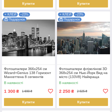
Купити
Купити
+ КЛЕЙ
–23%
+ КЛЕЙ
–23%
Подарунок
Подарунок
Фотошпалери 366х254 см
Фотошпалери флізелінові 3D
Wizard+Genius 138 Горизонт
368х254 см Нью-Йорк Вид на
Манхеттена 8 сегментів
місто (133V8) Найкраща
(7611487065272) Найкраща
якість
В наявності
В наявності
якість
1 300
2 250
₴
₴
1 690 ₴
2 925 ₴
Купити
Купити