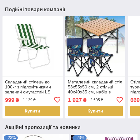
Подібні товари компанії
Складаний стілець до
Металевий складаний стіл
Стіл
100кг з підлокітниками
53х55х50 см, 2 стільці
тури
зелений смугастий LS
40х40х35 см, набір в
підл
чохлі, LS
скла
999
1 927
669
₴
₴
1 139 ₴
2 505 ₴
Купити
Купити
Акційні пропозиції та новинки
–23%
–23%