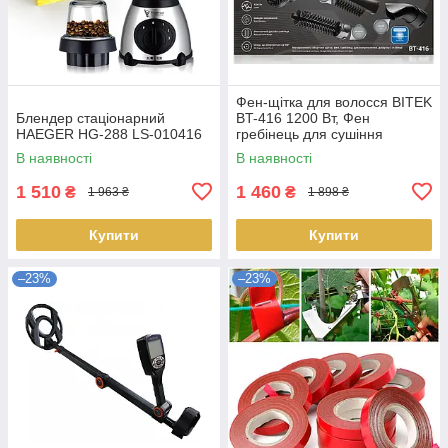
Фен-щітка для волосся BITEK
Блендер стаціонарний
BT-416 1200 Вт, Фен
HAEGER HG-288 LS-010416
гребінець для сушіння
волосся, Стайлер для
В наявності
В наявності
волосся, фен браш LS-
012267
1 510
1 460
₴
₴
1 963 ₴
1 898 ₴
Купити
Купити
–23%
–23%