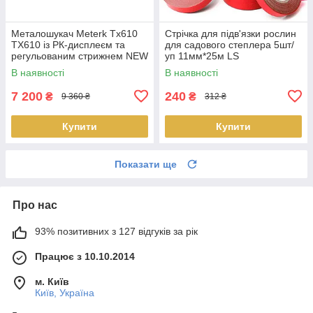
Металошукач Meterk Tx610
Стрічка для підв'язки рослин
ТХ610 із РК-дисплеєм та
для садового степлера 5шт/
регульованим стрижнем NEW
уп 11мм*25м LS
Доставка
В наявності
В наявності
7 200
240
₴
₴
9 360 ₴
312 ₴
Купити
Купити
Показати ще
Про нас
93% позитивних з 127 відгуків за рік
Працює з 10.10.2014
м. Київ
Київ, Україна