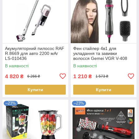
Акумуляторний пилосос RAF
Фен стайлер 4в1 для
R.8669 для авто 2200 мАг
укладання та завивки
LS-010436
волосся Gemei VGR V-408
LS-012098
В наявності
В наявності
4 820
1 210
₴
₴
6 266 ₴
1 573 ₴
Купити
Купити
–23%
–23%