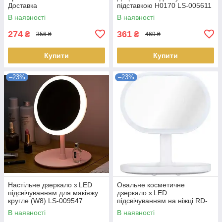
Доставка
підставкою H0170 LS-005611
В наявності
В наявності
274
361
₴
₴
356 ₴
469 ₴
Купити
Купити
–23%
–23%
Настільне дзеркало з LED
Овальне косметичне
підсвічуванням для макіяжу
дзеркало з LED
кругле (W8) LS-009547
підсвічуванням на ніжці RD-
89 Настільне дзеркало для
В наявності
В наявності
макіяжу LS-012968