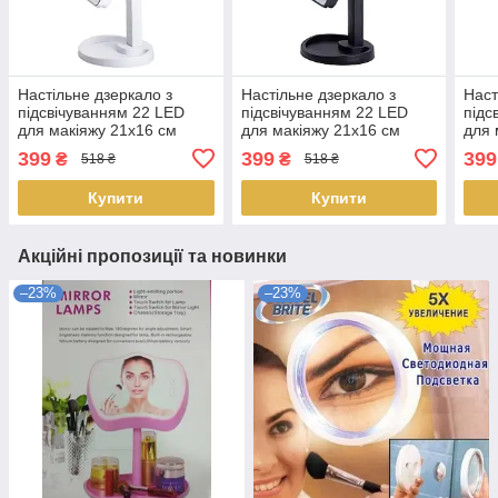
Настільне дзеркало з
Настільне дзеркало з
Наст
підсвічуванням 22 LED
підсвічуванням 22 LED
підс
для макіяжу 21х16 см
для макіяжу 21х16 см
для 
прямокутне на ніжці USB
прямокутне на ніжці USB
прям
399
399
399
₴
₴
518 ₴
518 ₴
Бі Доставка по Україні
Чо Доставка по Україні
Ро Д
Купити
Купити
Акційні пропозиції та новинки
–23%
–23%