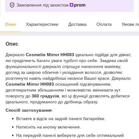
Замовлення під захистом
Опис
Характеристики
Доставка
Оплата
Умови п
Опис
Дзеркало
Cosmetie Mirror HH083
ідеально підійде для дівчат,
які приділяють багато уваги турботі про себе. Завдяки своїй
функціональності дзеркало спрощує нанесення макіяжу,
догляд за шкірою обличчя і укладання волосся, дозволяє
розглянути навіть найдрібніші нюанси Вашої краси. Дзеркало
Cosmetie Mirror HH083
оснащений підсвічуванням,
десятикратним збільшенням і можливістю змінювати кут
повороту до
360 градусів
, всі ці функції дозволять добитися
ідеального, продуманого до дрібниць образу.
Спосіб застосування
:
Вставте в відсік на задній панелі батарейки.
Натисніть на кнопку включення.
На передній панелі виберете для себе оптимальний