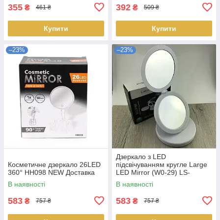
355
392
₴
₴
461 ₴
509 ₴
Купити
Купити
–23%
–23%
Дзеркало з LED
Косметичне дзеркало 26LED
підсвічуванням кругле Large
360° HH098 NEW Доставка
LED Mirror (W0-29) LS-
010147
В наявності
В наявності
583
583
₴
₴
757 ₴
757 ₴