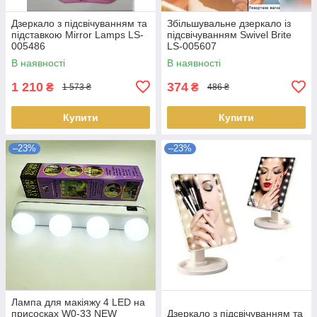
Дзеркало з підсвічуванням та
Збільшувальне дзеркало із
підставкою Mirror Lamps LS-
підсвічуванням Swivel Brite
005486
LS-005607
В наявності
В наявності
1 210
374
₴
₴
1 573 ₴
486 ₴
Купити
Купити
–23%
–23%
Лампа для макіяжу 4 LED на
присосках W0-33 NEW
Дзеркало з підсвічуванням та