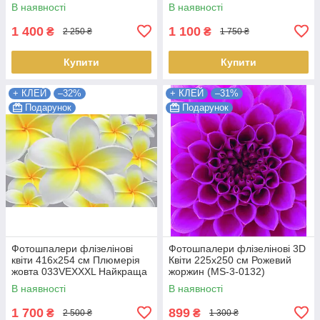
якість
(3545VEXXL) Найкраща
В наявності
В наявності
якість
1 400
1 100
₴
₴
2 250 ₴
1 750 ₴
Купити
Купити
+ КЛЕЙ
–32%
+ КЛЕЙ
–31%
Подарунок
Подарунок
Фотошпалери флізелінові
Фотошпалери флізелінові 3D
квіти 416x254 см Плюмерія
Квіти 225х250 см Рожевий
жовта 033VEXXXL Найкраща
жоржин (MS-3-0132)
якість
Найкраща якість
В наявності
В наявності
1 700
899
₴
₴
2 500 ₴
1 300 ₴