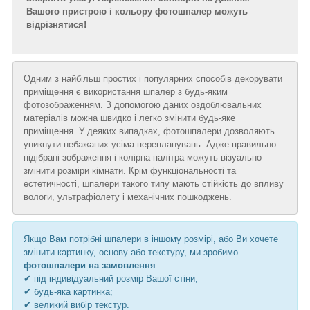
Вашого пристрою і кольору фотошпалер можуть
відрізнятися!
Одним з найбільш простих і популярних способів декорувати
приміщення є використання шпалер з будь-яким
фотозображенням. З допомогою даних оздоблювальних
матеріалів можна швидко і легко змінити будь-яке
приміщення. У деяких випадках, фотошпалери дозволяють
уникнути небажаних усіма перепланувань. Адже правильно
підібрані зображення і колірна палітра можуть візуально
змінити розміри кімнати. Крім функціональності та
естетичності, шпалери такого типу мають стійкість до впливу
вологи, ультрафіолету і механічних пошкоджень.
Якщо Вам потрібні шпалери в іншому розмірі, або Ви хочете
змінити картинку, основу або текстуру, ми зробимо
фотошпалери на замовлення
.
✔ під індивідуальний розмір Вашої стіни;
✔ будь-яка картинка;
✔ великий вибір текстур.