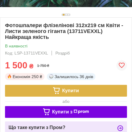
Фотошпалери флізелінові 312x219 см Квіти -
Листи зеленого гіганта (13711VEXXL)
Найкраща якість
В наявності
Код: LSP-13711VEXXL
Роздріб
1 500
₴
1 750 ₴
Економія
250 ₴
Залишилось
36 днів
Купити
або
Купити з
Що таке купити з Пром?