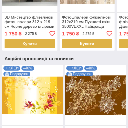
3D Мистецтво флізелінові
Фотошпалери флізелінові
Фот
фотошпалери 312 x 219
312x219 см Пухнасті квіти
фліз
см Чорне дерево із сірими
3500VEXXL Найкраща
Діам
квітами (13590VEXXL)
якість
візе
1 750
1 750
1 7
₴
₴
2 275 ₴
2 275 ₴
Найкраща якість
Найк
Купити
Купити
Акційні пропозиції та новинки
+ КЛЕЙ
–40%
+ КЛЕЙ
–40%
Подарунок
Подарунок