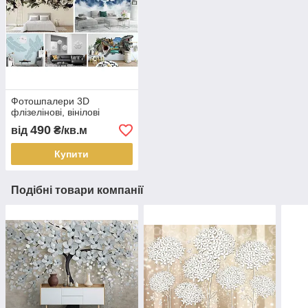
Фотошпалери 3D
флізелінові, вінілові
490
від
₴/кв.м
Купити
Подібні товари компанії