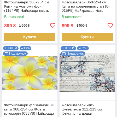
Фотошпалери 368х254 см
Фотошпалери 368х254 см
Квіти на жовтому фоні
Квіти на коричневому тлі (8-
(1164P8) Найкраща якість
015P8) Найкраща якість
В наявності
В наявності
899
899
₴
₴
1 500 ₴
1 500 ₴
Купити
Купити
+ КЛЕЙ
–38%
+ КЛЕЙ
–37%
Подарунок
Подарунок
Фотошпалери флізелінові 3D
Фотошпалери квіти
квіти 368х254 см Жовта
флізелінові 312x219 см
плюмерія (033V8) Найкраща
Кліматіс на дошці