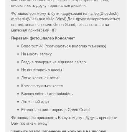
висока якість друку і оригінальні дизайни.
Фотошпалери можуть бути надруковані на папері(BlueBack),
флізелін(Vlies) або вінілі(Vinyl) Для друку використовуються
сертифіковані чорнило Green Guard, які наносяться на
матеріал принтерами HP.
Переваги фотошпалер Консалнет
Вологостійкі (протираються вологою тканиною)
Не мають запаху
Гладка поверхня не відбиває світло
Не вицвітають з часом
Легко клеяться встик
Комплектуються клеєм
Висока якість і довговічність
Латексний друк
Екологічно чисті чорнила Green Guard,
Фотошпалери прикрасять Вашу кімнату і будуть приносити
Вам позитивні емоції
Зверніть увагу! Перенесення кольорів на дисплеї