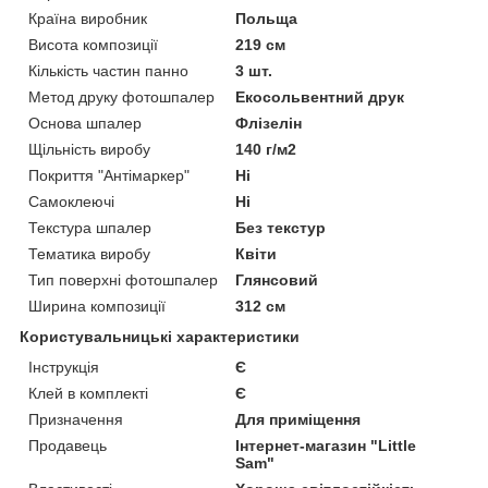
Країна виробник
Польща
Висота композиції
219 см
Кількість частин панно
3 шт.
Метод друку фотошпалер
Екосольвентний друк
Основа шпалер
Флізелін
Щільність виробу
140 г/м2
Покриття "Антімаркер"
Ні
Самоклеючі
Ні
Текстура шпалер
Без текстур
Тематика виробу
Квіти
Тип поверхні фотошпалер
Глянсовий
Ширина композиції
312 см
Користувальницькі характеристики
Інструкція
Є
Клей в комплекті
Є
Призначення
Для приміщення
Продавець
Інтернет-магазин "Little
Sam"