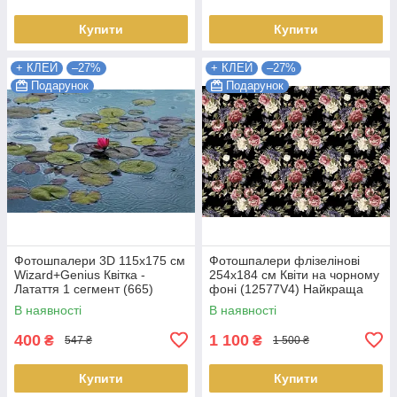
Купити
Купити
+ КЛЕЙ
–27%
+ КЛЕЙ
–27%
Подарунок
Подарунок
Фотошпалери 3D 115x175 см
Фотошпалери флізелінові
Wizard+Genius Квітка -
254х184 см Квіти на чорному
Латаття 1 сегмент (665)
фоні (12577V4) Найкраща
Найкраща якість
якість
В наявності
В наявності
400
1 100
₴
₴
547 ₴
1 500 ₴
Купити
Купити