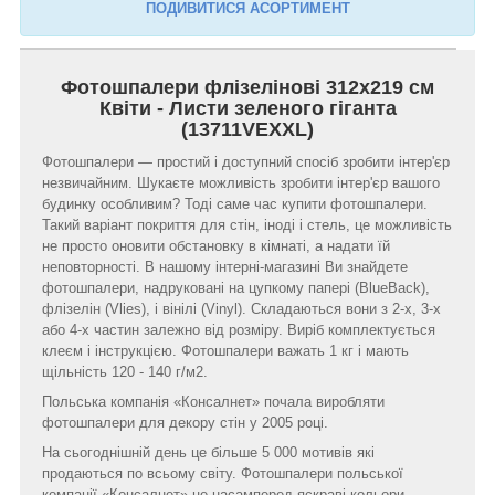
ПОДИВИТИСЯ АСОРТИМЕНТ
Фотошпалери флізелінові 312x219 см
Квіти - Листи зеленого гіганта
(13711VEXXL)
Фотошпалери — простий і доступний спосіб зробити інтер'єр
незвичайним. Шукаєте можливість зробити інтер'єр вашого
будинку особливим? Тоді саме час купити фотошпалери.
Такий варіант покриття для стін, іноді і стель, це можливість
не просто оновити обстановку в кімнаті, а надати їй
неповторності. В нашому інтерні-магазині Ви знайдете
фотошпалери, надруковані на цупкому папері (BlueBack),
флізелін (Vlies), і вінілі (Vinyl). Складаються вони з 2-х, 3-х
або 4-х частин залежно від розміру. Виріб комплектується
клеєм і інструкцією. Фотошпалери важать 1 кг і мають
щільність 120 - 140 г/м2.
Польська компанія «Консалнет» почала виробляти
фотошпалери для декору стін у 2005 році.
На сьогоднішній день це більше 5 000 мотивів які
продаються по всьому світу. Фотошпалери польської
компанії «Консалнет» це насамперед яскраві кольори,