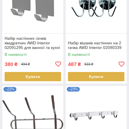
Набір настінних гачків
квадратних AWD Interior
Набір вішаків настінних на 2
02091295 для ванної та кухні
гачка AWD Interior 02090339
В наявності
В наявності
380
487
₴
₴
494 ₴
633 ₴
Купити
Купити
–23%
–23%