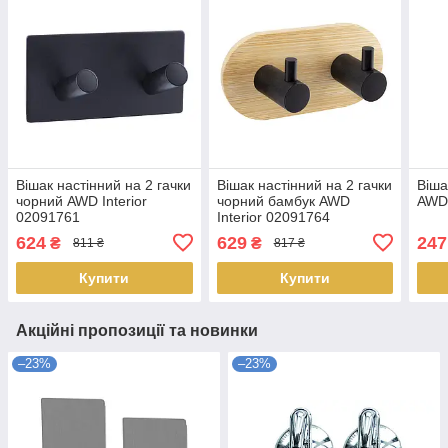
Вішак настінний на 2 гачки
Вішак настінний на 2 гачки
Віша
чорний AWD Interior
чорний бамбук AWD
AWD 
02091761
Interior 02091764
624
629
247
₴
₴
811 ₴
817 ₴
Купити
Купити
Акційні пропозиції та новинки
–23%
–23%