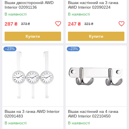
Вішак двохсторонній AWD
Вішак настінний на 3 гачка
Interior 02091136
AWD Interior 02090224
В наявності
В наявності
287
247
₴
₴
373 ₴
321 ₴
Купити
Купити
–23%
–23%
Вішак на 3 гачка AWD Interior
Вішак настінний на 4 гачка
02091483
AWD Interior 02210450
В наявності
В наявності