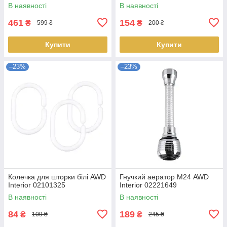
В наявності
В наявності
461
154
₴
₴
599 ₴
200 ₴
Купити
Купити
–23%
–23%
Колечка для шторки білі AWD
Гнучкий аератор М24 AWD
Interior 02101325
Interior 02221649
В наявності
В наявності
84
189
₴
₴
109 ₴
245 ₴