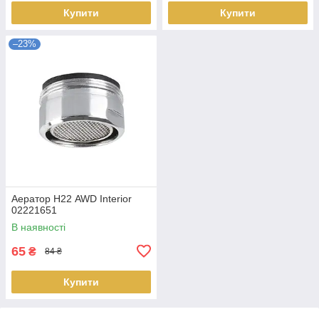
Купити
Купити
–23%
Аератор Н22 AWD Interior
02221651
В наявності
65
₴
84 ₴
Купити