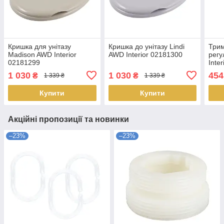
Кришка для унітазу
Кришка до унітазу Lindi
Трим
Madison AWD Interior
AWD Interior 02181300
рег
02181299
Inte
1 030
1 030
454
₴
₴
1 339 ₴
1 339 ₴
Купити
Купити
Акційні пропозиції та новинки
–23%
–23%