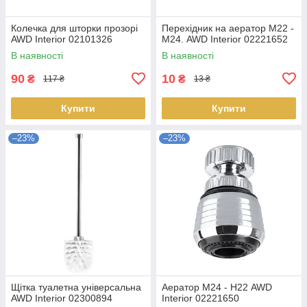
Колечка для шторки прозорі
Перехідник на аератор М22 -
AWD Interior 02101326
М24. AWD Interior 02221652
В наявності
В наявності
90
10
₴
₴
117 ₴
13 ₴
Купити
Купити
–23%
–23%
Щітка туалетна універсальна
Аератор М24 - Н22 AWD
AWD Interior 02300894
Interior 02221650