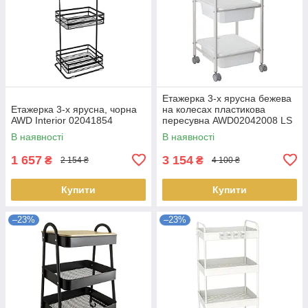
Етажерка 3-х ярусна бежева
Етажерка 3-х ярусна, чорна
на колесах пластикова
AWD Interior 02041854
пересувна AWD02042008 LS
В наявності
В наявності
1 657
3 154
₴
₴
2 154 ₴
4 100 ₴
Купити
Купити
–23%
–23%