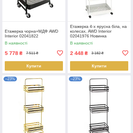
Етажерка 4-х ярусна біла, на
Етажерка чорна+МДФ AWD
колесах, AWD Interior
Interior 02041822
02041976 Новинка
В наявності
В наявності
5 778
2 448
₴
₴
7 511 ₴
3 182 ₴
Купити
Купити
–23%
–23%