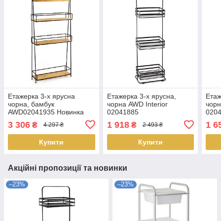
Етажерка 3-х ярусна
Етажерка 3-х ярусна,
Етаж
чорна, бамбук
чорна AWD Interior
чорн
AWD02041935 Новинка
02041885
020
3 306
1 918
1 6
₴
₴
4 297 ₴
2 493 ₴
Купити
Купити
Акційні пропозиції та новинки
–23%
–23%