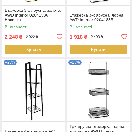
Етажерка 3-х ярусна, золота,
AWD Interior 02041986
Етажерка 3-х ярусна, чорна
Новинка
AWD Interior 02041885
В наявності
В наявності
2 248
1 918
₴
₴
2 922 ₴
2 493 ₴
Купити
Купити
–23%
–23%
Три ярусна етажерка, чорна,
Етажерка 4-ох ярусна AWD
компактна AWD Interior