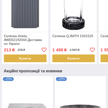
Склянка Arieta,
Склянка Q-BATH 2341525
Скл
AWD02192044 Доставка
по Україні
213
1 498
1 5
₴
₴
276 ₴
1 947 ₴
Купити
Купити
Акційні пропозиції та новинки
–23%
–23%