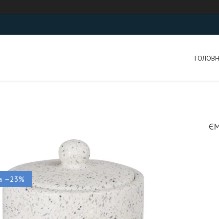
ГОЛОВ
ЄМ
–23%