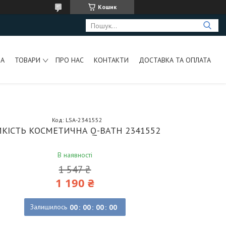
Кошик
НА
ТОВАРИ
ПРО НАС
КОНТАКТИ
ДОСТАВКА ТА ОПЛАТА
Код:
LSA-2341552
КІСТЬ КОСМЕТИЧНА Q-BATH 2341552
В наявності
1 547 ₴
1 190 ₴
Залишилось
0
0
0
0
0
0
0
0