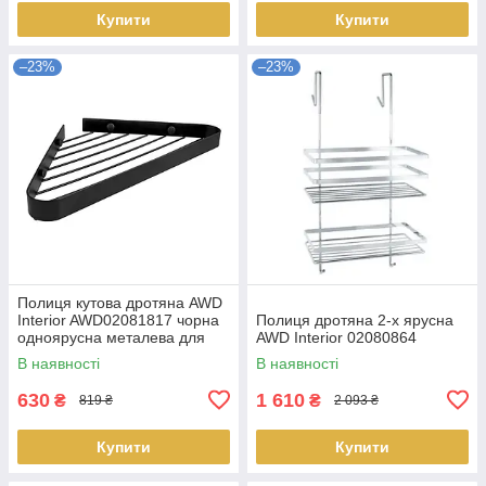
Купити
Купити
–23%
–23%
Полиця кутова дротяна AWD
Interior AWD02081817 чорна
Полиця дротяна 2-х ярусна
одноярусна металева для
AWD Interior 02080864
ванної кімнати
В наявності
В наявності
630
1 610
₴
₴
819 ₴
2 093 ₴
Купити
Купити