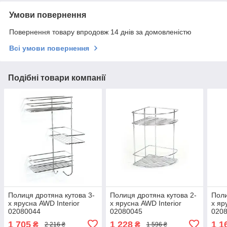
Умови повернення
Повернення товару впродовж 14 днів за домовленістю
Всі умови повернення
Подібні товари компанії
Полиця дротяна кутова 3-
Полиця дротяна кутова 2-
Поли
х ярусна AWD Interior
х ярусна AWD Interior
х яр
02080044
02080045
020
1 705
1 228
1 1
₴
₴
2 216 ₴
1 596 ₴