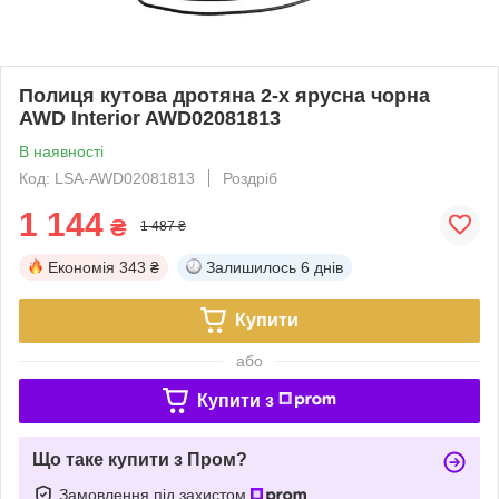
Полиця кутова дротяна 2-х ярусна чорна
AWD Interior AWD02081813
В наявності
Код: LSA-AWD02081813
Роздріб
1 144
₴
1 487 ₴
Економія
343 ₴
Залишилось
6 днів
Купити
або
Купити з
Що таке купити з Пром?
Замовлення під захистом