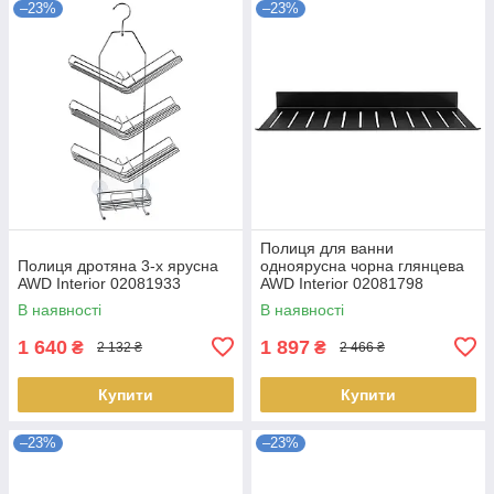
–23%
–23%
Полиця для ванни
Полиця дротяна 3-х ярусна
одноярусна чорна глянцева
AWD Interior 02081933
AWD Interior 02081798
металева
В наявності
В наявності
1 640
1 897
₴
₴
2 132 ₴
2 466 ₴
Купити
Купити
–23%
–23%