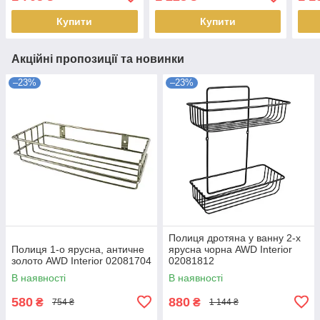
Купити
Купити
Акційні пропозиції та новинки
–23%
–23%
Полиця дротяна у ванну 2-х
Полиця 1-о ярусна, античне
ярусна чорна AWD Interior
золото AWD Interior 02081704
02081812
В наявності
В наявності
580
880
₴
₴
754 ₴
1 144 ₴