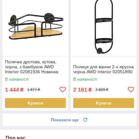
Поличка дротова, кутова,
чорна, з бамбуком AWD
Полиця для ванни 2-х ярусна
Interior 02081936 Новинка
чорна AWD Interior 02051890
В наявності
В наявності
1 444
2 161
₴
₴
1 877 ₴
2 809 ₴
Купити
Купити
Показати ще
Про нас