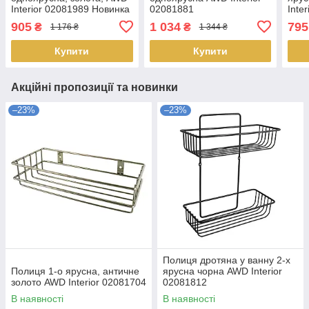
Interior 02081989 Новинка
02081881
Inte
905
1 034
795
₴
₴
1 176 ₴
1 344 ₴
Купити
Купити
Акційні пропозиції та новинки
–23%
–23%
Полиця дротяна у ванну 2-х
Полиця 1-о ярусна, античне
ярусна чорна AWD Interior
золото AWD Interior 02081704
02081812
В наявності
В наявності