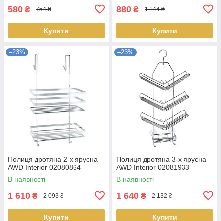
580
880
₴
₴
754 ₴
1 144 ₴
Купити
Купити
–23%
–23%
Полиця дротяна 2-х ярусна
Полиця дротяна 3-х ярусна
AWD Interior 02080864
AWD Interior 02081933
В наявності
В наявності
1 610
1 640
₴
₴
2 093 ₴
2 132 ₴
Купити
Купити