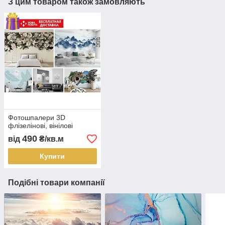
З цим товаром також замовляють
Фотошпалери 3D
флізелінові, вінілові
490
від
₴/кв.м
Купити
Подібні товари компанії