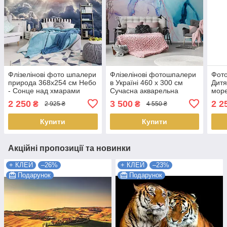
Флізелінові фото шпалери
Флізелінові фотошпалери
Фот
природа 368x254 см Небо
в Україні 460 x 300 см
Дитя
- Сонце над хмарами
Сучасна акварельна
море
(10109V8) Найкраща
структура Блакитний
Найк
2 250
3 500
2 2
₴
₴
2 925 ₴
4 550 ₴
якість
мармур (13555V12)
Найкраща якість
Купити
Купити
Акційні пропозиції та новинки
+ КЛЕЙ
–26%
+ КЛЕЙ
–23%
Подарунок
Подарунок