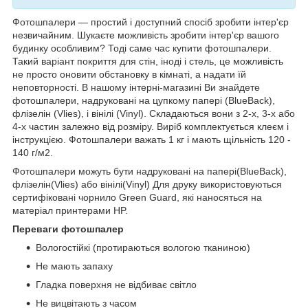
Фотошпалери — простий і доступний спосіб зробити інтер'єр
незвичайним. Шукаєте можливість зробити інтер'єр вашого
будинку особливим? Тоді саме час купити фотошпалери.
Такий варіант покриття для стін, іноді і стель, це можливість
не просто оновити обстановку в кімнаті, а надати їй
неповторності. В нашому інтерні-магазині Ви знайдете
фотошпалери, надруковані на цупкому папері (BlueBack),
флізелін (Vlies), і вінілі (Vinyl). Складаються вони з 2-х, 3-х або
4-х частин залежно від розміру. Виріб комплектується клеєм і
інструкцією. Фотошпалери важать 1 кг і мають щільність 120 -
140 г/м2.
Фотошпалери можуть бути надруковані на папері(BlueBack),
флізелін(Vlies) або вінілі(Vinyl) Для друку використовуються
сертифіковані чорнило Green Guard, які наносяться на
матеріал принтерами HP.
Переваги фотошпалер
Вологостійкі (протираються вологою тканиною)
Не мають запаху
Гладка поверхня не відбиває світло
Не вицвітають з часом