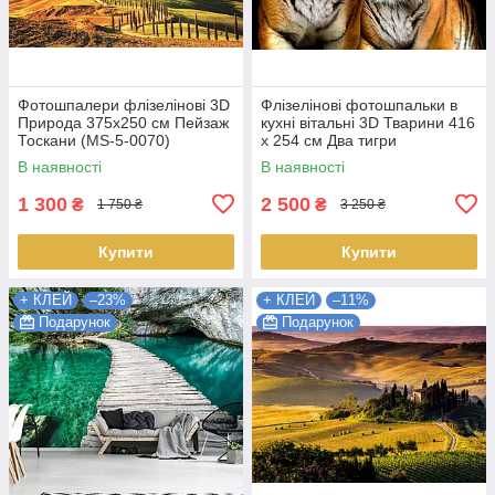
Фотошпалери флізелінові 3D
Флізелінові фотошпальки в
Природа 375х250 см Пейзаж
кухні вітальні 3D Тварини 416
Тоскани (MS-5-0070)
х 254 см Два тигри
Найкраща якість
(130VEXXXL) Найкраща
В наявності
В наявності
якість
1 300
2 500
₴
₴
1 750 ₴
3 250 ₴
Купити
Купити
+ КЛЕЙ
–23%
+ КЛЕЙ
–11%
Подарунок
Подарунок