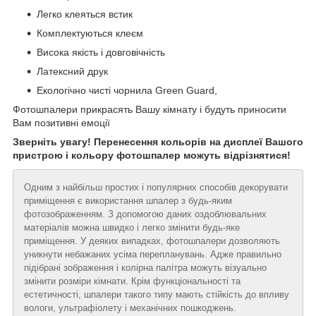
Легко клеяться встик
Комплектуються клеєм
Висока якість і довговічність
Латексний друк
Екологічно чисті чорнила Green Guard,
Фотошпалери прикрасять Вашу кімнату і будуть приносити
Вам позитивні емоції
Зверніть увагу! Перенесення кольорів на дисплеї Вашого
пристрою і кольору фотошпалер можуть відрізнятися!
Одним з найбільш простих і популярних способів декорувати
приміщення є використання шпалер з будь-яким
фотозображенням. З допомогою даних оздоблювальних
матеріалів можна швидко і легко змінити будь-яке
приміщення. У деяких випадках, фотошпалери дозволяють
уникнути небажаних усіма перепланувань. Адже правильно
підібрані зображення і колірна палітра можуть візуально
змінити розміри кімнати. Крім функціональності та
естетичності, шпалери такого типу мають стійкість до впливу
вологи, ультрафіолету і механічних пошкоджень.