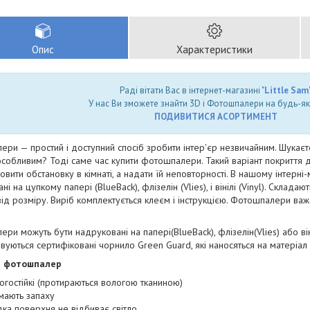
Опис
Характеристики
Раді вітати Вас в інтернет-магазині "
Little Sam
"
У нас Ви зможете знайти 3D і Фотошпалери на будь-як
ПОДИВИТИСЯ АСОРТИМЕНТ
ри — простий і доступний спосіб зробити інтер'єр незвичайним. Шукаєт
собливим? Тоді саме час купити фотошпалери. Такий варіант покриття для 
овити обстановку в кімнаті, а надати їй неповторності. В нашому інтерн
і на цупкому папері (BlueBack), флізелін (Vlies), і вінілі (Vinyl). Складаю
ід розміру. Виріб комплектується клеєм і інструкцією. Фотошпалери важать
ри можуть бути надруковані на папері(BlueBack), флізелін(Vlies) або він
вуються сертифіковані чорнило Green Guard, які наносяться на матеріал
и фотошпалер
огостійкі (протираються вологою тканиною)
мають запаху
дка поверхня не відбиває світло