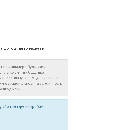
ору фотошпалер можуть
стання шпалер з будь-яким
 легко змінити будь-яке
іма перепланувань. Адже правильно
ім функціональності та естетичності,
 пошкоджень.
у або текстуру, ми зробимо