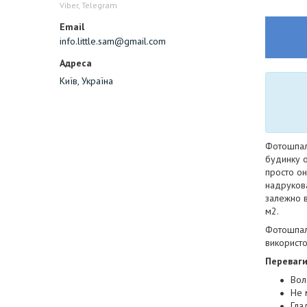
Viber, Telegram
info.little.sam@gmail.com
Київ, Україна
Фотошпале
будинку о
просто он
надрукован
залежно в
м2.
Фотошпале
використо
Переваг
Вол
Не 
Гла