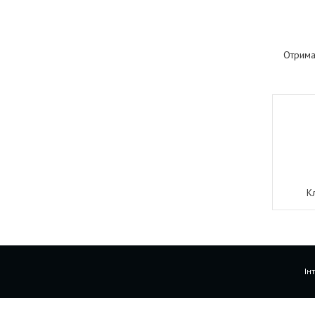
Отрима
К