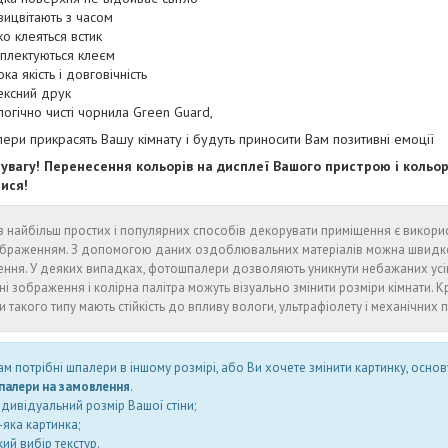
вицвітають з часом
ко клеяться встик
плектуються клеєм
ка якість і довговічність
ексний друк
логічно чисті чорнила Green Guard,
ри прикрасять Вашу кімнату і будуть приносити Вам позитивні емоції
 увагу! Перенесення кольорів на дисплеї Вашого пристрою і коль
тися!
 найбільш простих і популярних способів декорувати приміщення є викори
браженням. З допомогою даних оздоблювальних матеріалів можна швидко і
ення. У деяких випадках, фотошпалери дозволяють уникнути небажаних ус
ні зображення і колірна палітра можуть візуально змінити розміри кімнати. Кр
 такого типу мають стійкість до впливу вологи, ультрафіолету і механічних
м потрібні шпалери в іншому розмірі, або Ви хочете змінити картинку, основ
алери на замовлення
.
ндивідуальний розмір Вашої стіни;
яка картинка;
ий вибір текстур.