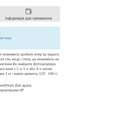
Інформація для замовлення
.
ий смак.
е можливість зробити інтер'єр вашого
стін, іноді і стель, це можливість не
і-магазині Ви знайдете фотошпалери,
ться вони з 2-х, 3-х або 4-х частин
 1 кг і мають щільність 120 - 140 г/
ілі(Vinyl) Для друку
 принтерами HP.