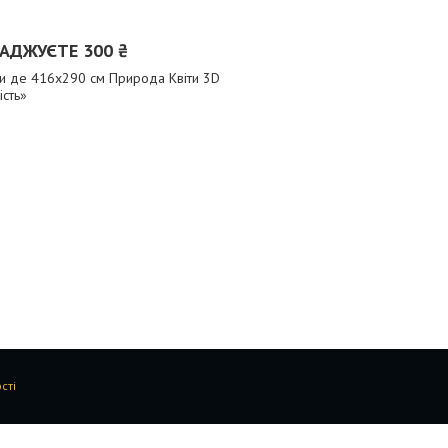
АДЖУЄТЕ 300 ₴
ри де 416x290 см Природа Квіти 3D
сть»
сті