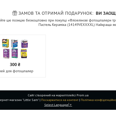
ЗАМОВ ТА ОТРИМАЙ ПОДАРУНОК
ВИ ЗАОЩ
йте цю позицію безкоштовно при покупці «Флізелінові фотошпалери т
Пастель Кераміка (14149VEXXXXL) Найкраща які
300 ₴
лей для фотошпалер
Сайт створений на маркетплейсі
Prom.ua
Інтернет-магазин "Little Sam" |
Поскаржитися на контент
|
Політика конфіденційно
Select Language
▼