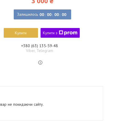
3 000 ₴
Залишилось
0
0
0
0
0
0
0
0
Купити
Купити з
+380 (63) 135-59-48
Viber, Telegram
овар не покидаючи сайту.