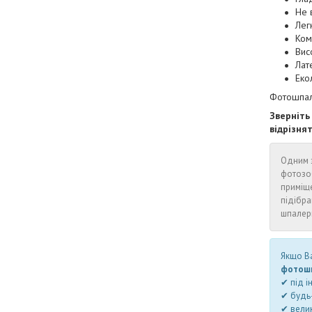
Не 
Лег
Ком
Висо
Лат
Еко
Фотошпале
Зверніть
відрізня
Одним з
фотозо
приміщ
підібра
шпалери
Якщо Ва
фотошп
✔ під і
✔ будь-
✔ велик