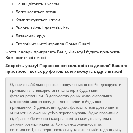
Не вицвітають з часом
Легко клеяться встик
Комплектуються клеєм
Висока якість і довговічність
Латексний друк
Екологічно чисті чорнила Green Guard,
Фотошпалери прикрасять Вашу кімнату і будуть приносити
Вам позитивні емоції
Зверніть увагу! Перенесення кольорів на дисплеї Вашого
пристрою і кольору фотошпалер можуть відрізнятися!
Одним з найбільш простих і популярних способів декорувати
приміщення є використання шпалер з будь-яким
фотозображенням. З допомогою даних оздоблювальних
матеріалів можна швидко і легко змінити будь-яке
приміщення. У деяких випадках, фотошпалери дозволяють
уникнути небажаних усіма перепланувань. Адже правильно
підібрані зображення і колірна палітра можуть візуально
змінити розміри кімнати. Крім функціональності та
естетичності, шпалери такого типу мають стійкість до впливу