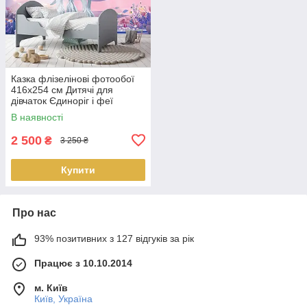
Казка флізелінові фотообої
416x254 см Дитячі для
дівчаток Єдиноріг і феї
(14015VEXXXL) Найкраща
В наявності
якість
2 500
₴
3 250 ₴
Купити
Про нас
93% позитивних з 127 відгуків за рік
Працює з 10.10.2014
м. Київ
Київ, Україна