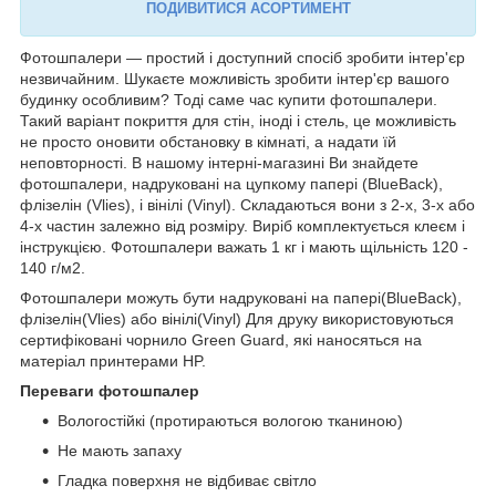
ПОДИВИТИСЯ АСОРТИМЕНТ
Фотошпалери — простий і доступний спосіб зробити інтер'єр
незвичайним. Шукаєте можливість зробити інтер'єр вашого
будинку особливим? Тоді саме час купити фотошпалери.
Такий варіант покриття для стін, іноді і стель, це можливість
не просто оновити обстановку в кімнаті, а надати їй
неповторності. В нашому інтерні-магазині Ви знайдете
фотошпалери, надруковані на цупкому папері (BlueBack),
флізелін (Vlies), і вінілі (Vinyl). Складаються вони з 2-х, 3-х або
4-х частин залежно від розміру. Виріб комплектується клеєм і
інструкцією. Фотошпалери важать 1 кг і мають щільність 120 -
140 г/м2.
Фотошпалери можуть бути надруковані на папері(BlueBack),
флізелін(Vlies) або вінілі(Vinyl) Для друку використовуються
сертифіковані чорнило Green Guard, які наносяться на
матеріал принтерами HP.
Переваги фотошпалер
Вологостійкі (протираються вологою тканиною)
Не мають запаху
Гладка поверхня не відбиває світло