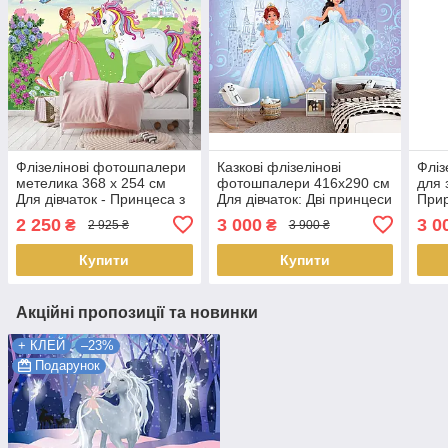
Флізелінові фотошпалери
Казкові флізелінові
Фліз
метелика 368 x 254 см
фотошпалери 416x290 см
для 
Для дівчаток - Принцеса з
Для дівчаток: Дві принцеси
Прир
єдинорогом (13238V8)
на балу (12527VEXXXXL)
Зеле
2 250
3 000
3 0
₴
₴
2 925 ₴
3 900 ₴
Найкраща якість
Найкраща якість
(14
Найк
Купити
Купити
Акційні пропозиції та новинки
+ КЛЕЙ
–23%
Подарунок