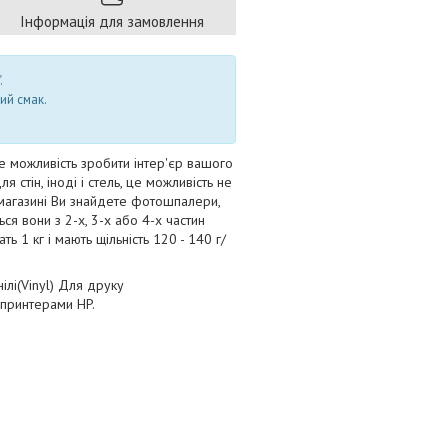
Інформація для замовлення
.
ий смак.
е можливість зробити інтер'єр вашого
стін, іноді і стель, це можливість не
і-магазині Ви знайдете фотошпалери,
ться вони з 2-х, 3-х або 4-х частин
 1 кг і мають щільність 120 - 140 г/
ілі(Vinyl) Для друку
 принтерами HP.