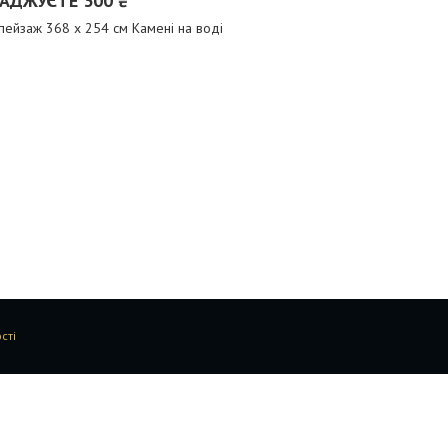
АДЖУЄТЕ 300 ₴
ейзаж 368 x 254 см Камені на воді
сті