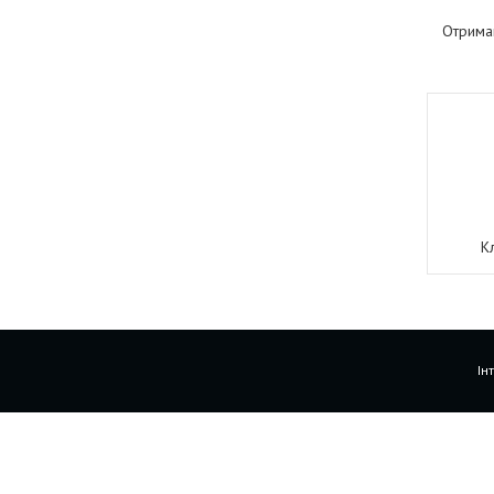
Отрима
К