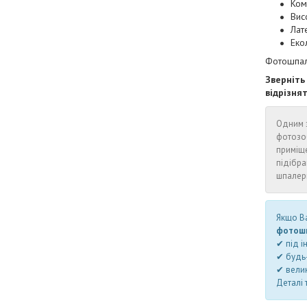
Ком
Висо
Лат
Еко
Фотошпале
Зверніть
відрізня
Одним з
фотозо
приміщ
підібра
шпалери
Якщо Ва
фотошп
✔ під і
✔ будь-
✔ велик
Деталі 