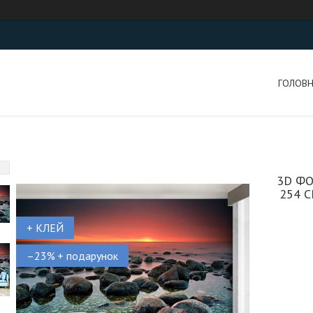
ГОЛОВ
3D Ф
254 
+ КЛЕЙ
–23%