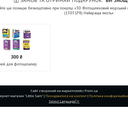
ЗАМОВ ТА ОТРИМАЙ ПОДАРУНОК
ВИ ЗАОЩ
йте цю позицію безкоштовно при покупці «3D Фотошляховий морський п
(13031P8) Найкраща якість»
300 ₴
лей для фотошпалер
Сайт створений на маркетплейсі
Prom.ua
Інтернет-магазин "Little Sam" |
Поскаржитися на контент
|
Політика конфіденційно
Select Language
▼