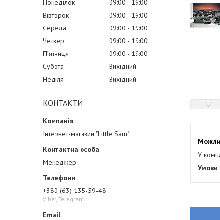
Понеділок
09:00
19:00
Вівторок
09:00
19:00
Середа
09:00
19:00
Четвер
09:00
19:00
Пʼятниця
09:00
19:00
Субота
Вихідний
Неділя
Вихідний
КОНТАКТИ
Інтернет-магазин "Little Sam"
У комп
Менеджер
+380 (63) 135-59-48
Viber, Telegram