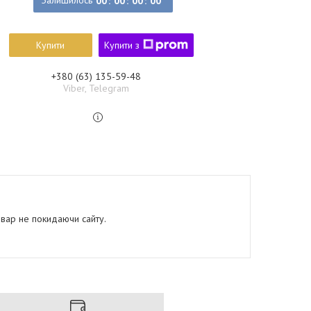
Залишилось
0
0
0
0
0
0
0
0
Купити
Купити з
+380 (63) 135-59-48
Viber, Telegram
овар не покидаючи сайту.