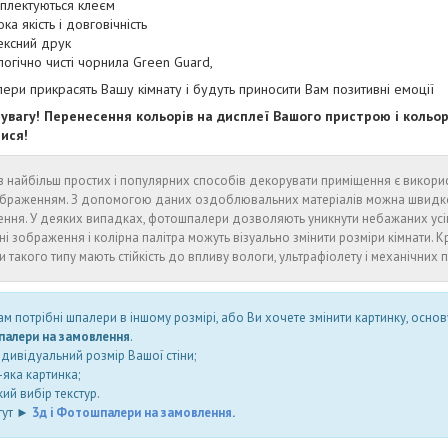
плектуються клеєм
ка якість і довговічність
ексний друк
логічно чисті чорнила Green Guard,
ри прикрасять Вашу кімнату і будуть приносити Вам позитивні емоції
 увагу! Перенесення кольорів на дисплеї Вашого пристрою і коль
тися!
 найбільш простих і популярних способів декорувати приміщення є викори
браженням. З допомогою даних оздоблювальних матеріалів можна швидко і
ення. У деяких випадках, фотошпалери дозволяють уникнути небажаних ус
ні зображення і колірна палітра можуть візуально змінити розміри кімнати. Кр
 такого типу мають стійкість до впливу вологи, ультрафіолету і механічних
м потрібні шпалери в іншому розмірі, або Ви хочете змінити картинку, основ
алери на замовлення
.
ндивідуальний розмір Вашої стіни;
яка картинка;
ий вибір текстур.
тут ►
3д і Фотошпалери на замовлення
.