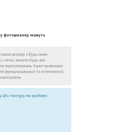
ору фотошпалер можуть
стання шпалер з будь-яким
 легко змінити будь-яке
іма перепланувань. Адже правильно
ім функціональності та естетичності,
 пошкоджень.
у або текстуру, ми зробимо