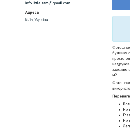
info.little.sam@gmail.com
Київ, Україна
Фотошпале
будинку о
просто он
надрукован
залежно в
м2.
Фотошпале
використо
Переваг
Вол
Не 
Гла
Не 
Лег