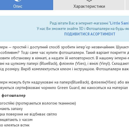
Опис
Характеристики
Раді вітати Вас в інтернет-магазині "
Little Sam
"
У нас Ви зможете знайти 3D і Фотошпалери на будь-як
ПОДИВИТИСЯ АСОРТИМЕНТ
ри — простий і доступний спосіб зробити інтер'єр незвичайним. Шукаєт
собливим? Тоді саме час купити фотошпалери. Такий варіант покриття для 
овити обстановку в кімнаті, а надати їй неповторності. В нашому інтерн
і на цупкому папері (BlueBack), флізелін (Vlies), і вінілі (Vinyl). Складаю
ід розміру. Виріб комплектується клеєм і інструкцією. Фотошпалери важать
ри можуть бути надруковані на папері(BlueBack), флізелін(Vlies) або він
вуються сертифіковані чорнило Green Guard, які наносяться на матеріал
и фотошпалер
огостійкі (протираються вологою тканиною)
мають запаху
дка поверхня не відбиває світло
вицвітають з часом
ко клеяться встик