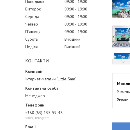
Понеділок
09:00
19:00
Вівторок
09:00
19:00
Середа
09:00
19:00
Четвер
09:00
19:00
Пʼятниця
09:00
19:00
Субота
Вихідний
Неділя
Вихідний
КОНТАКТИ
Інтернет-магазин "Little Sam"
У комп
Менеджер
+380 (63) 135-59-48
Viber, Telegram