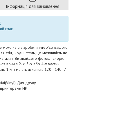
Інформація для замовлення
.
ий смак.
е можливість зробити інтер'єр вашого
стін, іноді і стель, це можливість не
і-магазині Ви знайдете фотошпалери,
ться вони з 2-х, 3-х або 4-х частин
 1 кг і мають щільність 120 - 140 г/
ілі(Vinyl) Для друку
 принтерами HP.