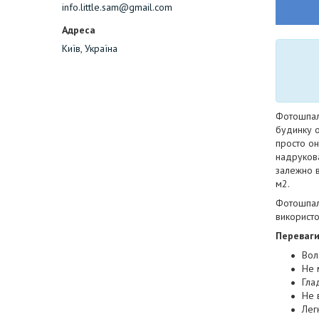
info.little.sam@gmail.com
Київ, Україна
Фотошпале
будинку о
просто он
надрукован
залежно в
м2.
Фотошпале
використо
Переваг
Вол
Не 
Гла
Не 
Лег