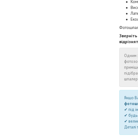
Ком
Висо
Лат
Еко
Фотошпале
Зверніть
відрізня
Одним з
фотозо
приміщ
підібра
шпалери
Якщо Ва
фотошп
✔ під і
✔ будь-
✔ велик
Деталі 