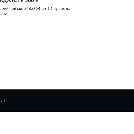
АДЖУЄТЕ 300 ₴
ський пейзаж 368x254 см 3D Природа
сть»
сті