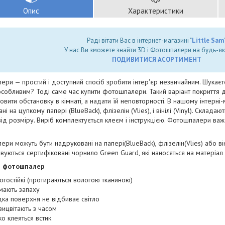
Опис
Характеристики
Раді вітати Вас в інтернет-магазині "
Little Sam
"
У нас Ви зможете знайти 3D і Фотошпалери на будь-як
ПОДИВИТИСЯ АСОРТИМЕНТ
ри — простий і доступний спосіб зробити інтер'єр незвичайним. Шукаєт
собливим? Тоді саме час купити фотошпалери. Такий варіант покриття для 
овити обстановку в кімнаті, а надати їй неповторності. В нашому інтерн
і на цупкому папері (BlueBack), флізелін (Vlies), і вінілі (Vinyl). Складаю
ід розміру. Виріб комплектується клеєм і інструкцією. Фотошпалери важать
ри можуть бути надруковані на папері(BlueBack), флізелін(Vlies) або він
вуються сертифіковані чорнило Green Guard, які наносяться на матеріал
и фотошпалер
огостійкі (протираються вологою тканиною)
мають запаху
дка поверхня не відбиває світло
вицвітають з часом
ко клеяться встик