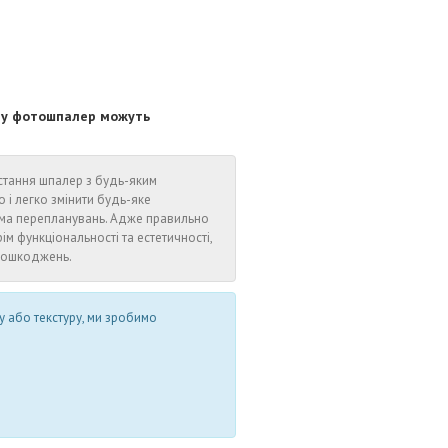
ору фотошпалер можуть
стання шпалер з будь-яким
 легко змінити будь-яке
іма перепланувань. Адже правильно
ім функціональності та естетичності,
 пошкоджень.
у або текстуру, ми зробимо