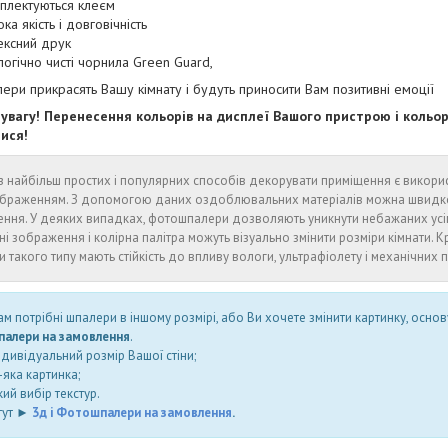
плектуються клеєм
ка якість і довговічність
ексний друк
логічно чисті чорнила Green Guard,
ри прикрасять Вашу кімнату і будуть приносити Вам позитивні емоції
 увагу! Перенесення кольорів на дисплеї Вашого пристрою і коль
тися!
 найбільш простих і популярних способів декорувати приміщення є викори
браженням. З допомогою даних оздоблювальних матеріалів можна швидко і
ення. У деяких випадках, фотошпалери дозволяють уникнути небажаних ус
ні зображення і колірна палітра можуть візуально змінити розміри кімнати. Кр
 такого типу мають стійкість до впливу вологи, ультрафіолету і механічних
м потрібні шпалери в іншому розмірі, або Ви хочете змінити картинку, основ
алери на замовлення
.
ндивідуальний розмір Вашої стіни;
яка картинка;
ий вибір текстур.
тут ►
3д і Фотошпалери на замовлення
.