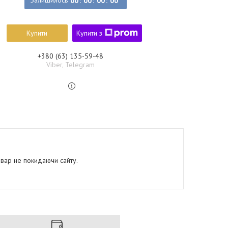
Залишилось
0
0
0
0
0
0
0
0
Купити
Купити з
+380 (63) 135-59-48
Viber, Telegram
овар не покидаючи сайту.