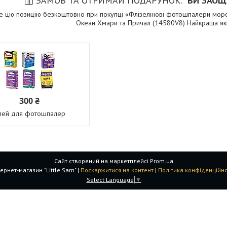
ЗАМОВ ТА ОТРИМАЙ ПОДАРУНОК
ВИ ЗАОЩ
е цю позицію безкоштовно при покупці «Флізелінові фотошпалери мор
Океан Хмари та Причал (14580V8) Найкраща які
300 ₴
лей для фотошпалер
Сайт створений на маркетплейсі
Prom.ua
Інтернет-магазин "Little Sam" |
Поскаржитися на контент
|
Політика конфіденційно
Select Language
▼