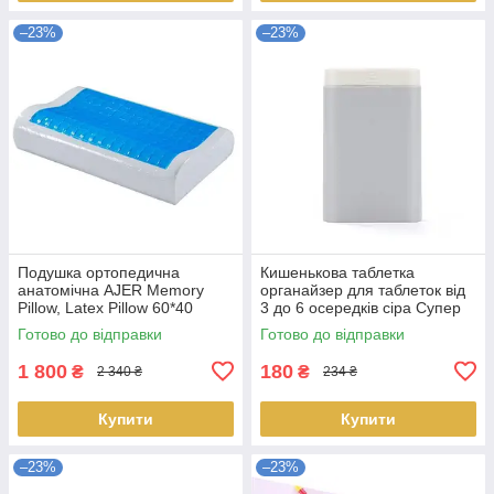
–23%
–23%
Подушка ортопедична
Кишенькова таблетка
анатомічна AJER Memory
органайзер для таблеток від
Pillow, Latex Pillow 60*40
3 до 6 осередків сіра Супер
Суперцінка
ціна
Готово до відправки
Готово до відправки
1 800
180
₴
₴
2 340 ₴
234 ₴
Купити
Купити
–23%
–23%