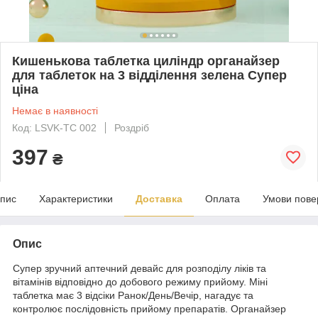
Кишенькова таблетка циліндр органайзер
для таблеток на 3 відділення зелена Супер
ціна
Немає в наявності
Код: LSVK-TC 002
Роздріб
397
₴
пис
Характеристики
Доставка
Оплата
Умови пове
Опис
Супер зручний аптечний девайс для розподілу ліків та
вітамінів відповідно до добового режиму прийому. Міні
таблетка має 3 відсіки Ранок/День/Вечір, нагадує та
контролює послідовність прийому препаратів. Органайзер