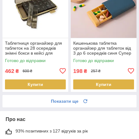
Таблетниця органайзер для
Кишенькова таблетка
таблеток на 28 осередків
органайзер для таблеток від
знімні бокси в кейсі для
3 до 6 осередків синя Супер
зберігання Супер ціна
ціна
Готово до відправки
Готово до відправки
462
198
₴
₴
600 ₴
257 ₴
Купити
Купити
Показати ще
Про нас
93% позитивних з 127 відгуків за рік