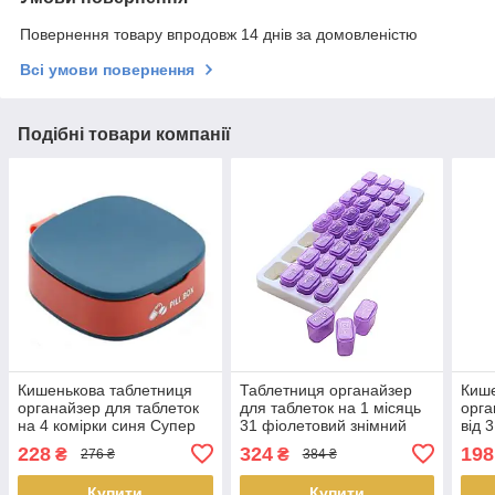
Повернення товару впродовж 14 днів за домовленістю
Всі умови повернення
Подібні товари компанії
Кишенькова таблетниця
Таблетниця органайзер
Кише
органайзер для таблеток
для таблеток на 1 місяць
орга
на 4 комірки синя Супер
31 фіолетовий знімний
від 
ціна
осередок Супер ціна
Супе
228
324
198
₴
₴
276 ₴
384 ₴
Купити
Купити