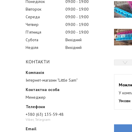
Понеділок
09:00
19:00
Вівторок
09:00
19:00
Середа
09:00
19:00
Четвер
09:00
19:00
Пʼятниця
09:00
19:00
Субота
Вихідний
Неділя
Вихідний
КОНТАКТИ
Інтернет-магазин "Little Sam"
У комп
Менеджер
+380 (63) 135-59-48
Viber, Telegram