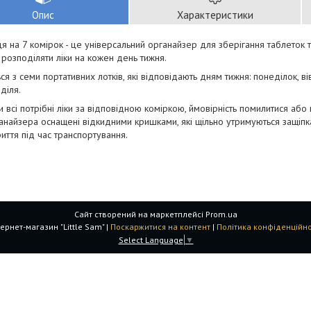
Опис
Характеристики
я на 7 комірок - це універсальний органайзер для зберігання таблеток та
 розподіляти ліки на кожен день тижня.
ся з семи портативних лотків, які відповідають дням тижня: понеділок, вів
діля.
 всі потрібні ліки за відповідною коміркою, ймовірність помилитися або 
анайзера оснащені відкидними кришками, які щільно утримуються защіп
иття під час транспортування.
Сайт створений на маркетплейсі
Prom.ua
Інтернет-магазин "Little Sam" |
Поскаржитися на контент
|
Політика конфіденційно
Select Language
▼