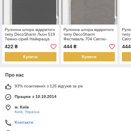
Рулонна штора відкритого
Рулонна штора відкритого
Руло
типу DecoSharm Льон 519
типу DecoSharm
типу
Темно-сірий Найкраща
Фестиваль 704 Світло-
Світ
якість
сірий Найкраща якість
якіс
422
444
444
₴
₴
Купити
Купити
Про нас
93% позитивних з 126 відгуків за рік
Працює з 10.10.2014
м. Київ
Київ, Україна
Контакти