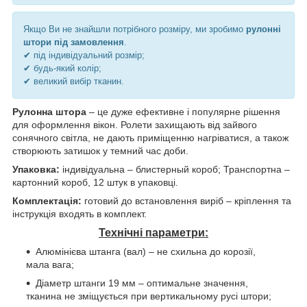
Якщо Ви не знайшли потрібного розміру, ми зробимо
рулонні
штори під замовлення
.
✔ під індивідуальний розмір;
✔ будь-який колір;
✔ великий вибір тканин.
Рулонна штора
– це дуже ефективне і популярне рішення
для оформлення вікон. Ролети захищають від зайвого
сонячного світла, не дають приміщенню нагріватися, а також
створюють затишок у темний час доби.
Упаковка:
індивідуальна – блистерный короб; Транспортна –
картонний короб, 12 штук в упаковці.
Комплектація:
готовий до встановлення виріб – кріплення та
інструкція входять в комплект.
Технічні параметри:
Алюмінієва штанга (вал) – не схильна до корозії,
мала вага;
Діаметр штанги 19 мм – оптимальне значення,
тканина не зміщується при вертикальному русі штори;