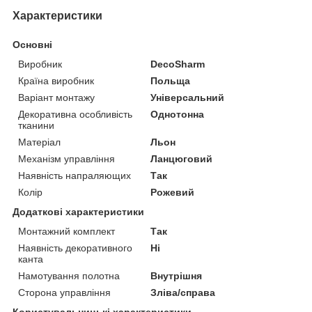
Характеристики
Основні
Виробник
DecoSharm
Країна виробник
Польща
Варіант монтажу
Універсальний
Декоративна особливість
Однотонна
тканини
Матеріал
Льон
Механізм управління
Ланцюговий
Наявність напраляющих
Так
Колір
Рожевий
Додаткові характеристики
Монтажний комплект
Так
Наявність декоративного
Ні
канта
Намотування полотна
Внутрішня
Сторона управління
Зліва/справа