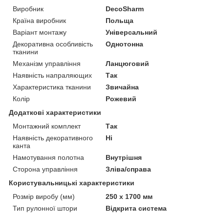
Виробник
DecoSharm
Країна виробник
Польща
Варіант монтажу
Універсальний
Декоративна особливість
Однотонна
тканини
Механізм управління
Ланцюговий
Наявність напраляющих
Так
Характеристика тканини
Звичайна
Колір
Рожевий
Додаткові характеристики
Монтажний комплект
Так
Наявність декоративного
Ні
канта
Намотування полотна
Внутрішня
Сторона управління
Зліва/справа
Користувальницькі характеристики
Розмір виробу (мм)
250 х 1700 мм
Тип рулонної штори
Відкрита система