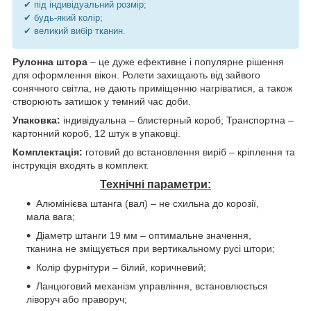
✔ під індивідуальний розмір;
✔ будь-який колір;
✔ великий вибір тканин.
Рулонна штора
– це дуже ефективне і популярне рішення
для оформлення вікон. Ролети захищають від зайвого
сонячного світла, не дають приміщенню нагріватися, а також
створюють затишок у темний час доби.
Упаковка:
індивідуальна – блистерный короб; Транспортна –
картонний короб, 12 штук в упаковці.
Комплектація:
готовий до встановлення виріб – кріплення та
інструкція входять в комплект.
Технічні параметри:
Алюмінієва штанга (вал) – не схильна до корозії,
мала вага;
Діаметр штанги 19 мм – оптимальне значення,
тканина не зміщується при вертикальному русі штори;
Колір фурнітури – білий, коричневий;
Ланцюговий механізм управління, встановлюється
ліворуч або праворуч;