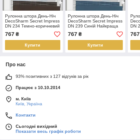
Рулонна штора День-Ніч
Рулонна штора День-Ніч
Руло
DecoSharm Secret Impress
DecoSharm Secret Impress
Deco
DN 234 Темно-коричневий
DN 239 Синій Найкраща
DN 2
Найкраща якість
якість
Найк
767
767
767
₴
₴
Купити
Купити
Про нас
93% позитивних з 127 відгуків за рік
Працює з 10.10.2014
м. Київ
Київ, Україна
Контакти
Сьогодні вихідний
Показати весь графік роботи