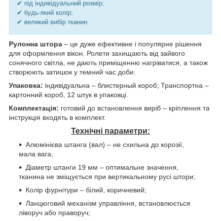
✔ під індивідуальний розмір;
✔ будь-який колір;
✔ великий вибір тканин.
Рулонна штора
– це дуже ефективне і популярне рішення
для оформлення вікон. Ролети захищають від зайвого
сонячного світла, не дають приміщенню нагріватися, а також
створюють затишок у темний час доби.
Упаковка:
індивідуальна – блистерный короб; Транспортна –
картонний короб, 12 штук в упаковці.
Комплектація:
готовий до встановлення виріб – кріплення та
інструкція входять в комплект.
Технічні параметри:
Алюмінієва штанга (вал) – не схильна до корозії,
мала вага;
Діаметр штанги 19 мм – оптимальне значення,
тканина не зміщується при вертикальному русі штори;
Колір фурнітури – білий, коричневий;
Ланцюговий механізм управління, встановлюється
ліворуч або праворуч;