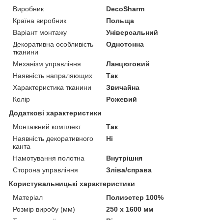
Виробник
DecoSharm
Країна виробник
Польща
Варіант монтажу
Універсальний
Декоративна особливість
Однотонна
тканини
Механізм управління
Ланцюговий
Наявність напраляющих
Так
Характеристика тканини
Звичайна
Колір
Рожевий
Додаткові характеристики
Монтажний комплект
Так
Наявність декоративного
Ні
канта
Намотування полотна
Внутрішня
Сторона управління
Зліва/справа
Користувальницькі характеристики
Матеріал
Полиэстер 100%
Розмір виробу (мм)
250 х 1600 мм