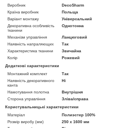
Виробник
DecoSharm
Країна виробник
Польща
Варіант монтажу
Універсальний
Декоративна особливість
Однотонна
тканини
Механізм управління
Ланцюговий
Наявність напраляющих
Так
Характеристика тканини
Звичайна
Колір
Рожевий
Додаткові характеристики
Монтажний комплект
Так
Наявність декоративного
Ні
канта
Намотування полотна
Внутрішня
Сторона управління
Зліва/справа
Користувальницькі характеристики
Матеріал
Полиэстер 100%
Розмір виробу (мм)
250 х 1600 мм