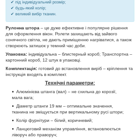
✔ під індивідуальний розмір;
✔ будь-який колір;
✔ великий вибір тканин.
Рулонна штора
– це дуже ефективне і популярне рішення
для оформлення вікон. Ролети захищають від зайвого
сонячного світла, не дають приміщенню нагріватися, а також
створюють затишок у темний час доби.
Упаковка:
індивідуальна – блистерный короб; Транспортна –
картонний короб, 12 штук в упаковці.
Комплектація:
готовий до встановлення виріб – кріплення та
інструкція входять в комплект.
Технічні параметри:
Алюмінієва штанга (вал) – не схильна до корозії,
мала вага;
Діаметр штанги 19 мм – оптимальне значення,
тканина не зміщується при вертикальному русі штори;
Колір фурнітури – білий, коричневий;
Ланцюговий механізм управління, встановлюється
ліворуч або праворуч;