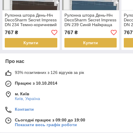
Рулонна штора День-Ніч
Рулонна штора День-Ніч
Руло
DecoSharm Secret Impress
DecoSharm Secret Impress
Deco
DN 234 Темно-коричневий
DN 239 Синій Найкраща
DN 2
Найкраща якість
якість
Найк
767
767
767
₴
₴
Купити
Купити
Про нас
93% позитивних з 126 відгуків за рік
Працює з 10.10.2014
м. Київ
Київ, Україна
Контакти
Сьогодні працює з 09:00 до 19:00
Показати весь графік роботи