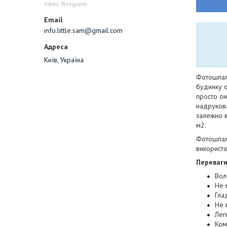
Viber, Telegram
info.little.sam@gmail.com
Київ, Україна
Фотошпале
будинку о
просто он
надрукован
залежно в
м2.
Фотошпале
використо
Переваг
Вол
Не 
Гла
Не 
Лег
Ком