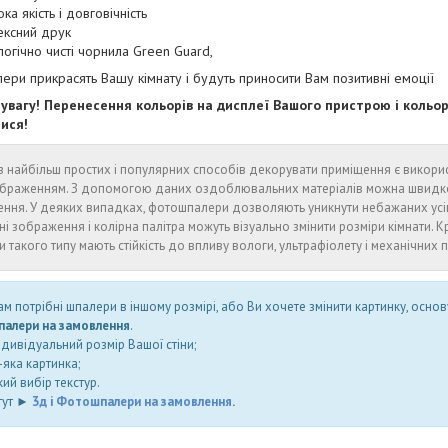
ка якість і довговічність
ексний друк
логічно чисті чорнила Green Guard,
ри прикрасять Вашу кімнату і будуть приносити Вам позитивні емоції
 увагу! Перенесення кольорів на дисплеї Вашого пристрою і коль
тися!
 найбільш простих і популярних способів декорувати приміщення є викори
браженням. З допомогою даних оздоблювальних матеріалів можна швидко і
ення. У деяких випадках, фотошпалери дозволяють уникнути небажаних ус
ні зображення і колірна палітра можуть візуально змінити розміри кімнати. Кр
 такого типу мають стійкість до впливу вологи, ультрафіолету і механічних
м потрібні шпалери в іншому розмірі, або Ви хочете змінити картинку, основ
алери на замовлення
.
ндивідуальний розмір Вашої стіни;
яка картинка;
ий вибір текстур.
тут ►
3д і Фотошпалери на замовлення
.