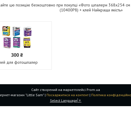
айте цю позицію безкоштовно при покупці «Фото шпалери 368х254 см 3Д
(10400P8) + клей Найкраща якість»
300 ₴
лей для фотошпалер
Сайт створений на маркетплейсі
Prom.ua
Інтернет-магазин "Little Sam" |
Поскаржитися на контент
|
Політика конфіденційно
Select Language
▼