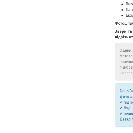
Висо
Лат
Еко
Фотошпале
Зверніть
відрізня
Одним з
фотозо
приміщ
підібра
шпалери
Якщо Ва
фотошп
✔ під і
✔ будь-
✔ велик
Деталі 