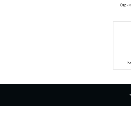
Отрим
К