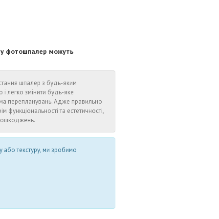
ору фотошпалер можуть
стання шпалер з будь-яким
 легко змінити будь-яке
іма перепланувань. Адже правильно
ім функціональності та естетичності,
 пошкоджень.
у або текстуру, ми зробимо