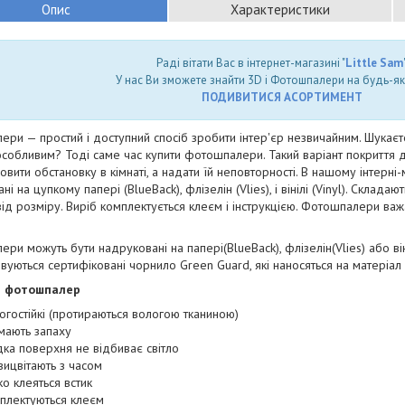
Опис
Характеристики
Раді вітати Вас в інтернет-магазині "
Little Sam
"
У нас Ви зможете знайти 3D і Фотошпалери на будь-як
ПОДИВИТИСЯ АСОРТИМЕНТ
ри — простий і доступний спосіб зробити інтер'єр незвичайним. Шукаєт
собливим? Тоді саме час купити фотошпалери. Такий варіант покриття для 
овити обстановку в кімнаті, а надати їй неповторності. В нашому інтерн
і на цупкому папері (BlueBack), флізелін (Vlies), і вінілі (Vinyl). Складаю
ід розміру. Виріб комплектується клеєм і інструкцією. Фотошпалери важать
ри можуть бути надруковані на папері(BlueBack), флізелін(Vlies) або він
вуються сертифіковані чорнило Green Guard, які наносяться на матеріал
и фотошпалер
огостійкі (протираються вологою тканиною)
мають запаху
дка поверхня не відбиває світло
вицвітають з часом
ко клеяться встик
плектуються клеєм