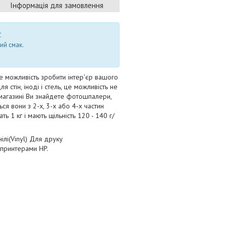
Інформація для замовлення
.
ий смак.
е можливість зробити інтер'єр вашого
стін, іноді і стель, це можливість не
і-магазині Ви знайдете фотошпалери,
ться вони з 2-х, 3-х або 4-х частин
 1 кг і мають щільність 120 - 140 г/
ілі(Vinyl) Для друку
 принтерами HP.