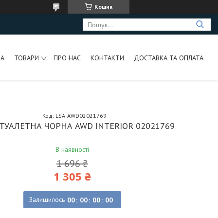
Кошик
НА
ТОВАРИ
ПРО НАС
КОНТАКТИ
ДОСТАВКА ТА ОПЛАТА
Код:
LSA-AWD02021769
ТУАЛЕТНА ЧОРНА AWD INTERIOR 02021769
В наявності
1 696 ₴
1 305 ₴
Залишилось
0
0
0
0
0
0
0
0