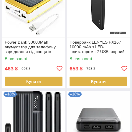
Power Bank 30000Mah
Повербанк LENYES PX167
акумулятор для телефону
10000 mAh з LED-
заряджання від сонця із
індикатором і 2 USB, чорний
сонячною батареєю LS-
Доставка по Україні
В наявності
В наявності
NNPC95
463
653
₴
₴
603 ₴
793 ₴
Купити
Купити
–18%
–18%