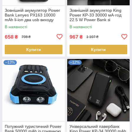
Зовнішній акумулятор Power
Зовнішній акумулятор King
Bank Lenyes PX163 10000
Power KP-33 30000 мА·год
mAh li-ion два usb виходу
22.5 W Power Bank зі
136х68х15 6 мм Доставка по
швидким заряджанням
В наявності
В наявності
Україні
Доставка по Україні
658
967
₴
₴
798 ₴
1 107 ₴
Купити
Купити
–13%
–12%
Потужний туристичний Power
Універсальний павербанк
Bank 50000 mAh із сонячною
King Power KP-34 30000 mAh