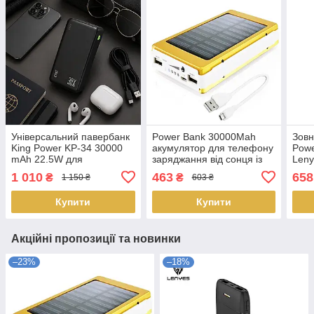
Універсальний павербанк
Power Bank 30000Mah
Зовн
King Power KP-34 30000
акумулятор для телефону
Powe
mAh 22.5W для
заряджання від сонця із
Leny
смартфонів і ґаджетів
сонячною батареєю LS-
унів
1 010
463
658
₴
₴
1 150 ₴
603 ₴
Доставка по Україні
NNPC95
Дост
Купити
Купити
Акційні пропозиції та новинки
–23%
–18%