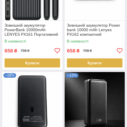
Зовнішній акумулятор
Зовнішній акумулятор Power
PowerBank 10000mAh
bank 10000 mAh Lenyes
LENYES PX161 Портативний
PX162 компактний
акумулятор/Повербанк для
універсальний на 2 входи
В наявності
В наявності
телефону/УМБ NEW
Доставка по Україні
658
658
₴
₴
798 ₴
798 ₴
Купити
Купити
–18%
–13%