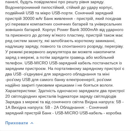
панелі, будуть повідомлені про решту рівня заряду.
Водонепроникний пилостійкий, стійкий до удару корпус,
подвійний USB та мікро USB-порти. Сонячний зарядний
пристрій 30000 мАг Банк живлення - пристрій, який поєднав
усі переваги компактних сонячних батарей та універсальних
зовнішніх батарей. Корпус Power Bank 3000mAh від ударного
та приємного до дотику м'якого пластику, пристрій також має
ряд систем захисту, які запобігають короткому замиканні,
надлишку заряду, повного та спонтанного розряду, перегріву.
У режимі резервного акумулятора ви можете накопичити
заряд з мережі, а потім зарядити гравець або мобільний
телефон. USB-MICRO USB-зарядний кабель постачається із
зарядним пристроєм. На портативному зарядному пристрої є
два USB -з'єднувачі для зарядного обладнання та міні
-роз'єму USB для самого банку електроенергії, роз'єми
надійно закриті гумовими кришками і не бояться вологи.
Характеристики: Здатність одночасно заряджати два пристрої
20 світлодіодних кристалів Індикатори заряду світлодіодів
Зарядка з мережі та від сонячного світла Вхідна напруга: 5В -
1А Вихідна напруга: 5В - 2А Обладнання: - Сонячний
зарядний пристрій Банк - USB-MICRO USB-кабель - коробка
Приховати