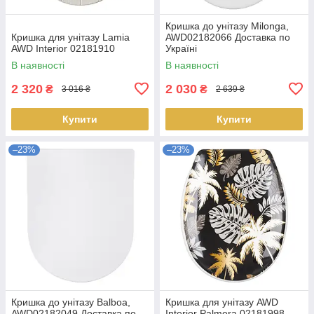
Кришка до унітазу Milonga,
Кришка для унітазу Lamia
AWD02182066 Доставка по
AWD Interior 02181910
Україні
В наявності
В наявності
2 320
2 030
₴
₴
3 016 ₴
2 639 ₴
Купити
Купити
–23%
–23%
Кришка до унітазу Balboa,
Кришка для унітазу AWD
AWD02182049 Доставка по
Interior Palmera 02181998