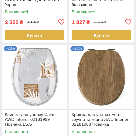
Україні
біла міцна
В наявності
В наявності
2 320
1 827
₴
₴
3 016 ₴
2 375 ₴
Купити
Купити
–23%
–23%
Кришка для унітазу Calmi
Кришка для унітаза Fern,
AWD Interior 02181999
зручна та міцна AWD Interior
Новинка LS.S
02181968 Новинка
В наявності
В наявності