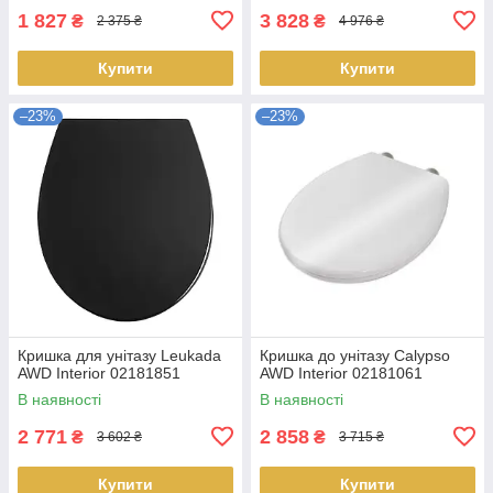
1 827
3 828
₴
₴
2 375 ₴
4 976 ₴
Купити
Купити
–23%
–23%
Кришка для унітазу Leukada
Кришка до унітазу Calypso
AWD Interior 02181851
AWD Interior 02181061
В наявності
В наявності
2 771
2 858
₴
₴
3 602 ₴
3 715 ₴
Купити
Купити