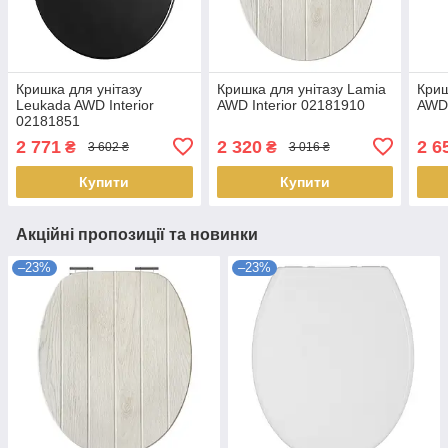
Кришка для унітазу
Кришка для унітазу Lamia
Криш
Leukada AWD Interior
AWD Interior 02181910
AWD 
02181851
2 771
2 320
2 6
₴
₴
3 602 ₴
3 016 ₴
Купити
Купити
Акційні пропозиції та новинки
–23%
–23%