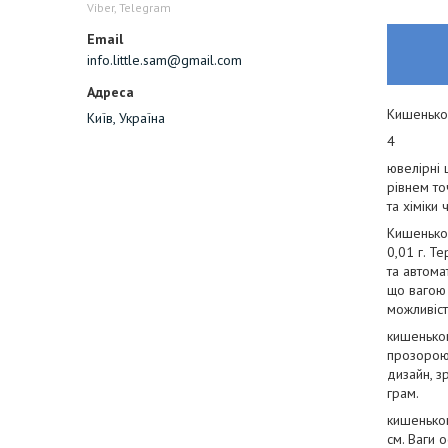
Viber, Telegram
info.little.sam@gmail.com
Кишенько
Київ, Україна
4
ювелірні 
рівнем то
та хіміки
Кишенько
0,01 г. Те
та автома
що вагою 
можливіст
кишеньков
прозорою 
дизайн, з
грам.
кишеньков
см. Ваги 