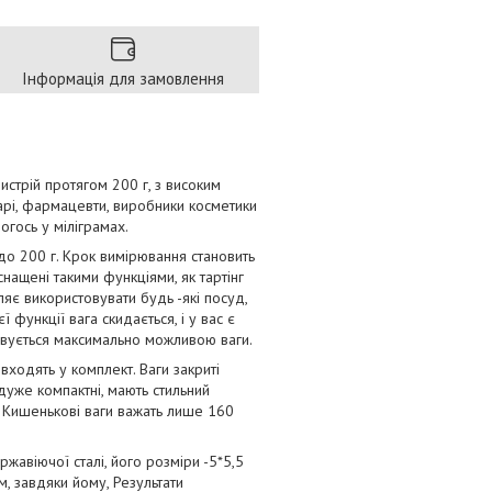
Інформація для замовлення
стрій протягом 200 г, з високим
арі, фармацевти, виробники косметики
чогось у міліграмах.
о 200 г. Крок вимірювання становить
оснащені такими функціями, як тартінг
яє використовувати будь -які посуд,
 функції вага скидається, і у вас є
ховується максимально можливою ваги.
входять у комплект. Ваги закриті
дуже компактні, мають стильний
м. Кишенькові ваги важать лише 160
жавіючої сталі, його розміри -5*5,5
, завдяки йому, Результати