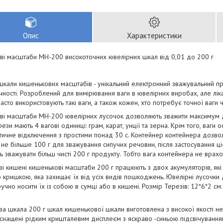
Опис
Характеристики
ві масштаби MH-200 високоточних ювелірних шкал від 0,01 до 200 г
шкали кишенькових масштабів - унікальний електронний зважувальний при
чності. Розроблений для вимірювання ваги в ювелірних виробах, але лік
 часто використовують такі ваги, а також кожен, хто потребує точної ваги 
ві масштаби MH-200 ювелірних лусочок дозволяють зважити максимум д
рези мають 4 вагові одиниці: грам, карат, унції та зерна. Крім того, ваги 
тичне відключення з простими понад 30 с. Контейнер контейнера дозвол
не більше 100 г для зважування сипучих речовин, після застосування цієї
ь зважувати більш чисті 200 г продукту. Тобто вага контейнера не вра
і кишені кишенькові масштаби 200 г працюють з двох акумуляторів, які 
кришкою, яка захищає їх від усіх видів пошкоджень. Ювелірні лусочки 
ручно носити їх із собою в сумці або в кишені. Розмір Терезів: 12*6*2 с
а шкала 200 г шкал кишенькової шкали виготовлена з високої якості нер
оснащені рідким кришталевим дисплеєм з яскраво -синьою підсвічуванням