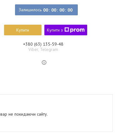
Залишилось
0
0
0
0
0
0
0
0
Купити
Купити з
+380 (63) 135-59-48
Viber, Telegram
овар не покидаючи сайту.