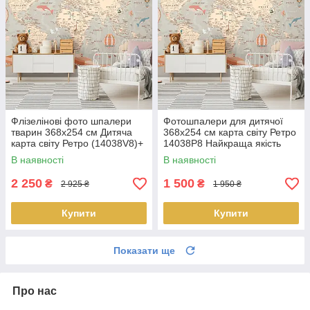
Флізелінові фото шпалери
Фотошпалери для дитячої
тварин 368x254 см Дитяча
368x254 см карта світу Ретро
карта світу Ретро (14038V8)+
14038P8 Найкраща якість
клей Найкраща якість
В наявності
В наявності
2 250
1 500
₴
₴
2 925 ₴
1 950 ₴
Купити
Купити
Показати ще
Про нас