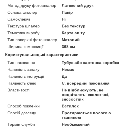
Метод друку фотошпалер
Латексний друк
Основа шпалер
Папір
Самоклеючі
Ні
Текстура шпалер
Без текстур
Тематика виробу
Карта світу
Тип поверхні фотошпалер
Матовий
Ширина композиції
368 см
Користувальницькі характеристики
Тип паковання
Тубус або картонна коробка
Наявність запаху
Немає
Наявність інструкції
Да
Наявність клею
Є, всередині паковання
Властивості
Не відблискують, не
вицвітають, екологічні,
зносостійкі
Способ поклейки
Встилок
Спосіб догляду
Протираються вологою
тканиною
Термін служби
Необмежений