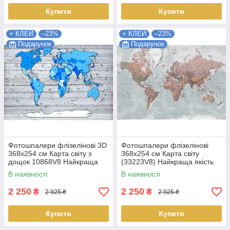
Купити
Купити
+ КЛЕЙ
–23%
+ КЛЕЙ
–23%
Подарунок
Подарунок
Фотошпалери флізелінові 3D
Фотошпалери флізелінові
368x254 см Карта світу з
368x254 см Карта світу
дощок 10868V8 Найкраща
(33223V8) Найкраща якість
якість
В наявності
В наявності
2 250
2 250
₴
₴
2 925 ₴
2 925 ₴
Купити
Купити