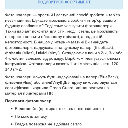
ПОДИВИТИСЯ АСОРТИМЕНТ
Фотошпалери — простий і доступний спосіб зробити інтер'єр
незвичайним. Шукаєте можливість зробити інтер'єр вашого
будинку особливим? Тоді саме час купити фотошпалери.
Такий варіант покриття для стін, іноді і стель, це можливість
не просто оновити обстановку в кімнаті, а надати їй
неповторності. В нашому інтерні-магазині Ви знайдете
фотошпалери, надруковані на цупкому папері (BlueBack),
флізелін (Vlies), і вінілі (Vinyl). Складаються вони з 2-х, 3-х або
4-х частин залежно від розміру. Виріб комплектується клеєм і
інструкцією. Фотошпалери важать 1 кг і мають щільність 120 -
140 г/м2.
Фотошпалери можуть бути надруковані на папері(BlueBack),
флізелін(Vlies) або вінілі(Vinyl) Для друку використовуються
сертифіковані чорнило Green Guard, які наносяться на
матеріал принтерами HP.
Переваги фотошпалер
Вологостійкі (протираються вологою тканиною)
Не мають запаху
Гладка поверхня не відбиває світло