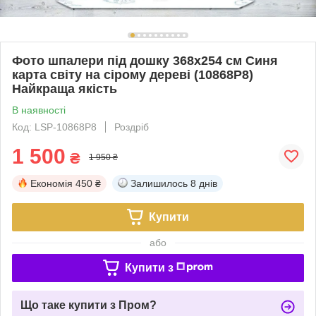
Фото шпалери під дошку 368x254 см Синя
карта світу на сірому дереві (10868P8)
Найкраща якість
В наявності
Код: LSP-10868P8
Роздріб
1 500
₴
1 950 ₴
Економія
450 ₴
Залишилось
8 днів
Купити
або
Купити з
Що таке купити з Пром?