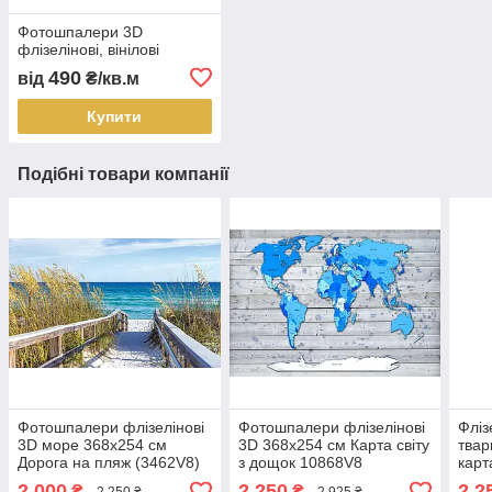
Фотошпалери 3D
флізелінові, вінілові
490
від
₴/кв.м
Купити
Подібні товари компанії
Фотошпалери флізелінові
Фотошпалери флізелінові
Фліз
3D море 368x254 см
3D 368x254 см Карта світу
твар
Дорога на пляж (3462V8)
з дощок 10868V8
карт
Найкраща якість
Найкраща якість
(140
2 000
2 250
2 2
₴
₴
2 250 ₴
2 925 ₴