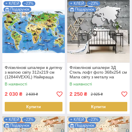
+ КЛЕЙ
–23%
+ КЛЕЙ
–23%
Подарунок
Подарунок
Флізелінові шпалери в дитячу
Флізелінові шпалери 3Д
з мапою світу 312x219 см
Стиль лофт фото 368x254 см
(12844VEXXL) Найкраща
Мапа світу з металу на
якість
бетонній стіні (10420V8) +
В наявності
В наявності
клей Найкраща якість
2 030
2 250
₴
₴
2 639 ₴
2 925 ₴
Купити
Купити
+ КЛЕЙ
–23%
+ КЛЕЙ
–23%
Подарунок
Подарунок