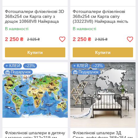
Фотошпалери флізелінові 3D
Фотошпалери флізелінові
368x254 см Карта світу з
368x254 см Карта світу
дощок 10868V8 Найкраща
(33223V8) Найкраща якість
якість
В наявності
В наявності
2 250
2 250
₴
₴
2 925 ₴
2 925 ₴
Купити
Купити
+ КЛЕЙ
–23%
+ КЛЕЙ
–23%
Подарунок
Подарунок
Флізелінові шпалери в дитячу
Флізелінові шпалери 3Д
з мапою світу 312x219 см
Стиль лофт фото 368x254 см