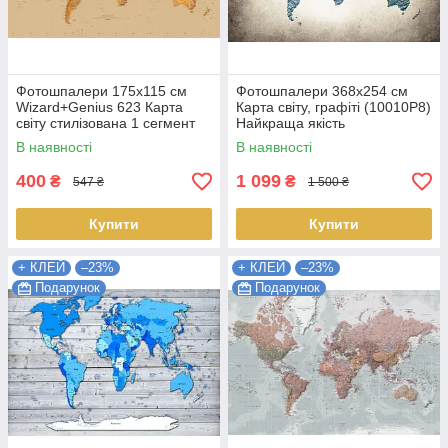
Фотошпалери 175х115 см
Фотошпалери 368x254 см
Wizard+Genius 623 Карта
Карта світу, графіті (10010P8)
світу стилізована 1 сегмент
Найкраща якість
(7611487064770) Найкраща
В наявності
В наявності
якість
400
1 099
₴
₴
547 ₴
1 500 ₴
Купити
Купити
+ КЛЕЙ
–23%
+ КЛЕЙ
–23%
Подарунок
Подарунок