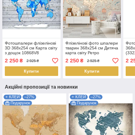
Фотошпалери флізелінові
Флізелінові фото шпалери
Фото
3D 368x254 см Карта світу
тварин 368x254 см Дитяча
368x
з дощок 10868V8
карта світу Ретро
(33
Найкраща якість
(14038V8)+ клей
якіс
2 250
2 250
2 2
₴
₴
2 925 ₴
2 925 ₴
Найкраща якість
Купити
Купити
Акційні пропозиції та новинки
+ КЛЕЙ
–27%
+ КЛЕЙ
–27%
Подарунок
Подарунок