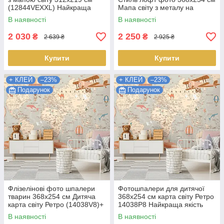
(12844VEXXL) Найкраща
Мапа світу з металу на
якість
бетонній стіні (10420V8) +
В наявності
В наявності
клей Найкраща якість
2 030
2 250
₴
₴
2 639 ₴
2 925 ₴
Купити
Купити
+ КЛЕЙ
–23%
+ КЛЕЙ
–23%
Подарунок
Подарунок
Флізелінові фото шпалери
Фотошпалери для дитячої
тварин 368x254 см Дитяча
368x254 см карта світу Ретро
карта світу Ретро (14038V8)+
14038P8 Найкраща якість
клей Найкраща якість
В наявності
В наявності