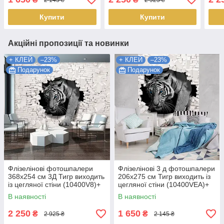
Найкраща якість
Найкраща якість
стін
Купити
Купити
Акційні пропозиції та новинки
+ КЛЕЙ
–23%
+ КЛЕЙ
–23%
Подарунок
Подарунок
Флізелінові фотошпалери
Флізелінові 3 д фотошпалери
368х254 см 3Д Тигр виходить
206x275 см Тигр виходить із
із цегляної стіни (10400V8)+
цегляної стіни (10400VEA)+
клей Найкраща якість
клей Найкраща якість
В наявності
В наявності
2 250
1 650
₴
₴
2 925 ₴
2 145 ₴