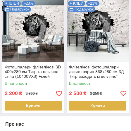
+ КЛЕЙ
–23%
+ КЛЕЙ
–23%
Подарунок
Подарунок
Фотошпалери флізелінові 3D
Флізелінові фотошпалери
400х280 см Тигр та цегляна
диких тварин 368x280 см 3Д
стіна (10400VX8) +клей
Тигр виходить із цегляної
Найкраща якість
стіни + клей Найкраща якість
В наявності
В наявності
2 200
2 500
₴
₴
2 860 ₴
3 250 ₴
Купити
Купити
Про нас