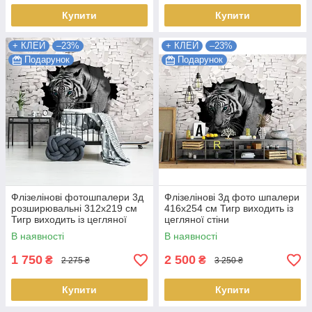
Купити
Купити
+ КЛЕЙ
–23%
+ КЛЕЙ
–23%
Подарунок
Подарунок
Флізелінові фотошпалери 3д
Флізелінові 3д фото шпалери
розширювальні 312х219 см
416х254 см Тигр виходить із
Тигр виходить із цегляної
цегляної стіни
стіни (10400VEXXL)+ клей
(10400VEXXXL) Найкраща
В наявності
В наявності
Найкраща якість
якість
1 750
2 500
₴
₴
2 275 ₴
3 250 ₴
Купити
Купити