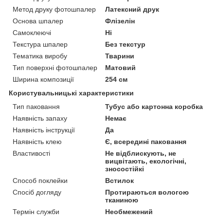
Метод друку фотошпалер
Латексний друк
Основа шпалер
Флізелін
Самоклеючі
Ні
Текстура шпалер
Без текстур
Тематика виробу
Тварини
Тип поверхні фотошпалер
Матовий
Ширина композиції
254 см
Користувальницькі характеристики
Тип паковання
Тубус або картонна коробка
Наявність запаху
Немає
Наявність інструкції
Да
Наявність клею
Є, всередині паковання
Властивості
Не відблискують, не
вицвітають, екологічні,
зносостійкі
Способ поклейки
Встилок
Спосіб догляду
Протираються вологою
тканиною
Термін служби
Необмежений