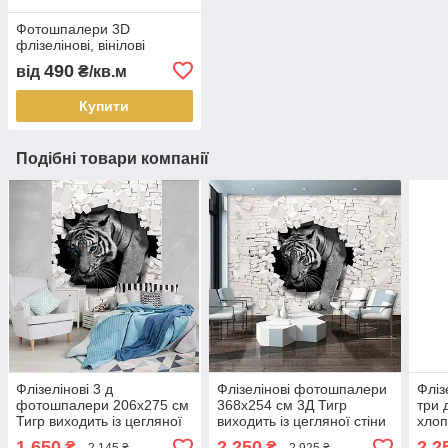
Фотошпалери 3D
флізелінові, вінілові
490
від
₴/кв.м
Купити
Подібні товари компанії
Флізелінові 3 д
Флізелінові фотошпалери
Фліз
фотошпалери 206x275 см
368х254 см 3Д Тигр
три 
Тигр виходить із цегляної
виходить із цегляної стіни
хлоп
стіни (10400VEA)+ клей
(10400V8)+ клей
Літа
1 650
2 250
2 2
₴
₴
2 145 ₴
2 925 ₴