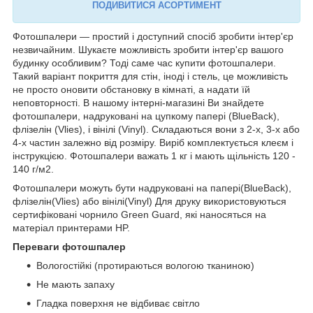
ПОДИВИТИСЯ АСОРТИМЕНТ
Фотошпалери — простий і доступний спосіб зробити інтер'єр
незвичайним. Шукаєте можливість зробити інтер'єр вашого
будинку особливим? Тоді саме час купити фотошпалери.
Такий варіант покриття для стін, іноді і стель, це можливість
не просто оновити обстановку в кімнаті, а надати їй
неповторності. В нашому інтерні-магазині Ви знайдете
фотошпалери, надруковані на цупкому папері (BlueBack),
флізелін (Vlies), і вінілі (Vinyl). Складаються вони з 2-х, 3-х або
4-х частин залежно від розміру. Виріб комплектується клеєм і
інструкцією. Фотошпалери важать 1 кг і мають щільність 120 -
140 г/м2.
Фотошпалери можуть бути надруковані на папері(BlueBack),
флізелін(Vlies) або вінілі(Vinyl) Для друку використовуються
сертифіковані чорнило Green Guard, які наносяться на
матеріал принтерами HP.
Переваги фотошпалер
Вологостійкі (протираються вологою тканиною)
Не мають запаху
Гладка поверхня не відбиває світло