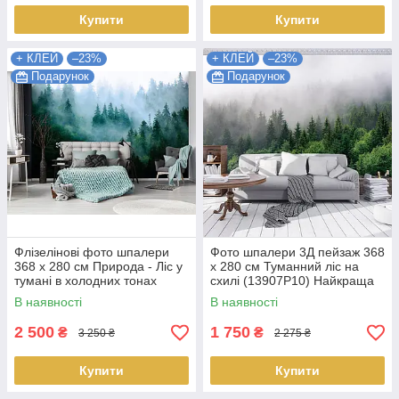
Купити
Купити
+ КЛЕЙ
–23%
+ КЛЕЙ
–23%
Подарунок
Подарунок
Флізелінові фото шпалери
Фото шпалери 3Д пейзаж 368
368 x 280 см Природа - Ліс у
x 280 см Туманний ліс на
тумані в холодних тонах
схилі (13907P10) Найкраща
(13757V10) Найкраща якість
якість
В наявності
В наявності
2 500
1 750
₴
₴
3 250 ₴
2 275 ₴
Купити
Купити