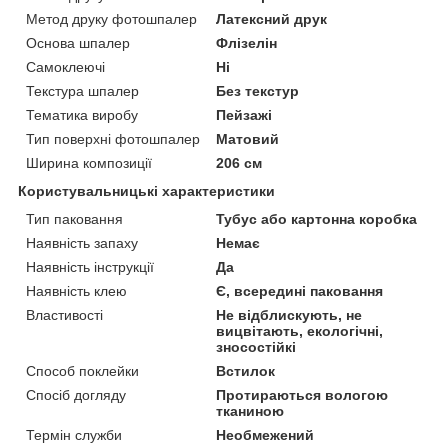
Метод друку фотошпалер
Латексний друк
Основа шпалер
Флізелін
Самоклеючі
Ні
Текстура шпалер
Без текстур
Тематика виробу
Пейзажі
Тип поверхні фотошпалер
Матовий
Ширина композиції
206 см
Користувальницькі характеристики
Тип паковання
Тубус або картонна коробка
Наявність запаху
Немає
Наявність інструкції
Да
Наявність клею
Є, всередині паковання
Властивості
Не відблискують, не
вицвітають, екологічні,
зносостійкі
Способ поклейки
Встилок
Спосіб догляду
Протираються вологою
тканиною
Термін служби
Необмежений