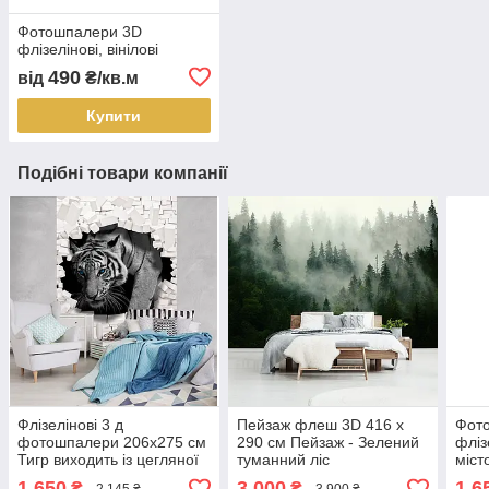
Фотошпалери 3D
флізелінові, вінілові
490
від
₴/кв.м
Купити
Подібні товари компанії
Флізелінові 3 д
Пейзаж флеш 3D 416 x
Фот
фотошпалери 206x275 см
290 см Пейзаж - Зелений
фліз
Тигр виходить із цегляної
туманний ліс
міст
стіни (10400VEA)+ клей
(13026VEXXXXL)
небо
1 650
3 000
1 6
₴
₴
2 145 ₴
3 900 ₴