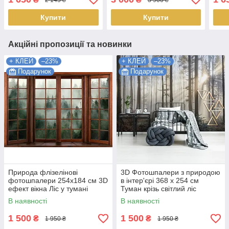
Найкраща якість
Найкраща якість
Найк
Купити
Купити
Акційні пропозиції та новинки
+ КЛЕЙ
–23%
+ КЛЕЙ
–23%
Подарунок
Подарунок
Природа флізелінові
3D Фотошпалери з природою
фотошпалери 254x184 см 3D
в інтер'єрі 368 x 254 см
ефект вікна Ліс у тумані
Туман крізь світлий ліс
(14206V4) Найкраща якість
(13136P8) Найкраща якість
В наявності
В наявності
1 500
1 500
₴
₴
1 950 ₴
1 950 ₴