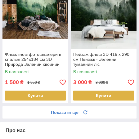
Флізелінові фотошпалери в
Пейзаж флеш 3D 416 x 290
спальні 254x184 см 3D
см Пейзаж - Зелений
Природа Зелений хвойний
туманний ліс
ліс у тумані (14210V4)
(13026VEXXXXL) Найкраща
В наявності
В наявності
Найкраща якість
якість
1 500
3 000
₴
₴
1 950 ₴
3 900 ₴
Купити
Купити
Показати ще
Про нас