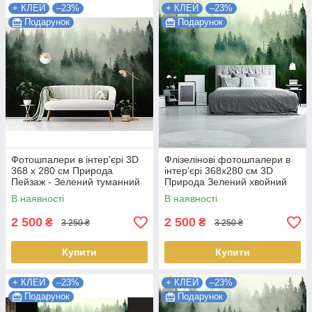
+ КЛЕЙ
–23%
+ КЛЕЙ
–23%
Подарунок
Подарунок
Фотошпалери в інтер'єрі 3D
Флізелінові фотошпалери в
368 x 280 см Природа
інтер'єрі 368x280 см 3D
Пейзаж - Зелений туманний
Природа Зелений хвойний
ліс (13026V10) Найкраща
ліс у тумані (14210V10)
В наявності
В наявності
якість
Найкраща якість
2 500
2 500
₴
₴
3 250 ₴
3 250 ₴
Купити
Купити
+ КЛЕЙ
–23%
+ КЛЕЙ
–23%
Подарунок
Подарунок