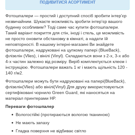
ПОДИВИТИСЯ АСОРТИМЕНТ
Фотошпалери — простий і доступний спосіб зробити інтер'єр
незвичайним. Шукаєте можливість зробити інтер'єр вашого
будинку особливим? Тоді саме час купити фотошпалери.
Такий варіант покриття для стін, іноді і стель, це можливість
не просто оновити обстановку в кімнаті, а надати їй
неповторності. В нашому інтерні-магазині Ви знайдете
фотошпалери, надруковані на цупкому папері (BlueBack),
флізелін (Vlies), і вінілі (Vinyl). Складаються вони з 2-х, 3-х або
4-х частин залежно від розміру. Виріб комплектується клеєм і
інструкцією. Фотошпалери важать 1 кг і мають щільність 120 -
140 г/м2.
Фотошпалери можуть бути надруковані на папері(BlueBack),
флізелін(Vlies) або вінілі(Vinyl) Для друку використовуються
сертифіковані чорнило Green Guard, які наносяться на
матеріал принтерами HP.
Переваги фотошпалер
Вологостійкі (протираються вологою тканиною)
Не мають запаху
Гладка поверхня не відбиває світло