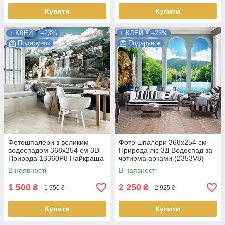
Купити
Купити
+ КЛЕЙ
–23%
+ КЛЕЙ
–23%
Подарунок
Подарунок
Фотошпалери з великим
Фото шпалери 368х254 см
водоспадом 368x254 см 3D
Природа ліс 3Д Водоспад за
Природа 13360P8 Найкраща
чотирма арками (2353V8)
якість
Найкраща якість
В наявності
В наявності
1 500
2 250
₴
₴
1 950 ₴
2 925 ₴
Купити
Купити