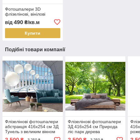
Фотошпалери 3D
флізелінові, вінілові
490
від
₴/кв.м
Купити
Подібні товари компанії
Флізелінові фотошпалери
Флізелінові фотошпалери
Фліз
абстракція 416x254 см 3Д
3Д 416x254 см Природа
416x
Тунель з великим вікном
ліс парк дерева
роже
та кулями (10419VEXXXL)
(14529VEXXXL) Найкраща
(22
2 500
2 500
2 5
₴
₴
3 250 ₴
3 250 ₴