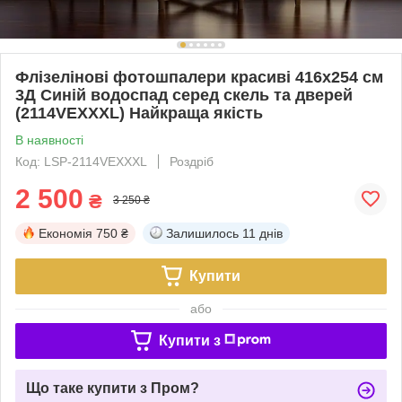
Флізелінові фотошпалери красиві 416x254 см
3Д Синій водоспад серед скель та дверей
(2114VEXXXL) Найкраща якість
В наявності
Код: LSP-2114VEXXXL
Роздріб
2 500
₴
3 250 ₴
Економія
750 ₴
Залишилось
11 днів
Купити
або
Купити з
Що таке купити з Пром?