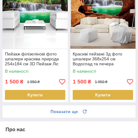
Пейзаж філізелінові фото
Красиві пейзажі 3д фото
шпалери красива природа
шпалери 368х254 см
254x184 см 3D Пейзаж Ліс
Водоспад та печера
Зелень Чарівний водоспад
(10258P8) Найкраща якість
В наявності
В наявності
(1966V4) Найкраща якість
1 500
1 500
₴
₴
1 950 ₴
1 950 ₴
Купити
Купити
Показати ще
Про нас