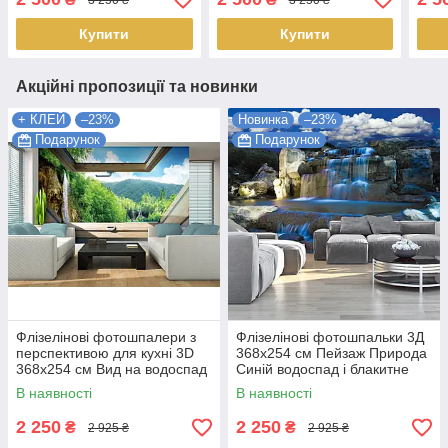
Найкраща якість
якість
Найк
Купити
Купити
Акційні пропозиції та новинки
+ КЛЕЙ
–23%
Новинка
–23%
Подарунок
Подарунок
Флізелінові фотошпалери з
Флізелінові фотошпальки 3Д
перспективою для кухні 3D
368х254 см Пейзаж Природа
368х254 см Вид на водоспад
Синій водоспад і блакитне
та ліс з вікна (10391V8)
небо (1965V8) Найкраща
В наявності
В наявності
Найкраща якість
якість
2 250
2 250
₴
₴
2 925 ₴
2 925 ₴