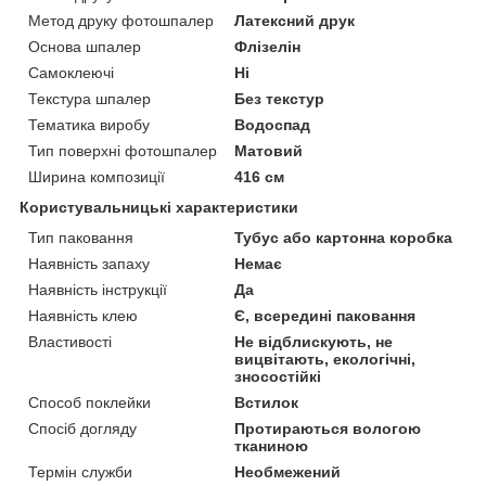
Метод друку фотошпалер
Латексний друк
Основа шпалер
Флізелін
Самоклеючі
Ні
Текстура шпалер
Без текстур
Тематика виробу
Водоспад
Тип поверхні фотошпалер
Матовий
Ширина композиції
416 см
Користувальницькі характеристики
Тип паковання
Тубус або картонна коробка
Наявність запаху
Немає
Наявність інструкції
Да
Наявність клею
Є, всередині паковання
Властивості
Не відблискують, не
вицвітають, екологічні,
зносостійкі
Способ поклейки
Встилок
Спосіб догляду
Протираються вологою
тканиною
Термін служби
Необмежений