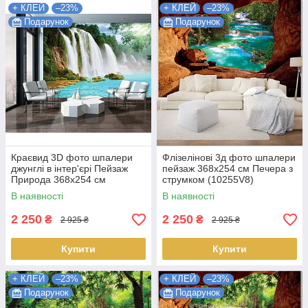
+ КЛЕЙ
–23%
+ КЛЕЙ
–23%
Подарунок
Подарунок
Краєвид 3D фото шпалери
Флізелінові 3д фото шпалери
джунглі в інтер'єрі Пейзаж
пейзаж 368х254 см Печера з
Природа 368x254 см
струмком (10255V8)
Водоспад і блакитна вода
Найкраща якість
В наявності
В наявності
(10386V8) Найкраща якість
2 250
2 250
₴
₴
2 925 ₴
2 925 ₴
Купити
Купити
+ КЛЕЙ
–23%
+ КЛЕЙ
–23%
Подарунок
Подарунок