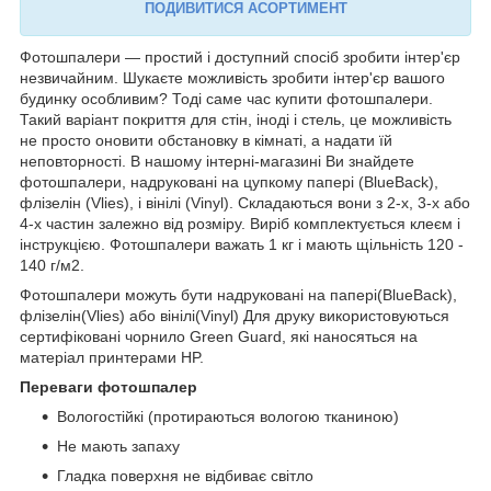
ПОДИВИТИСЯ АСОРТИМЕНТ
Фотошпалери — простий і доступний спосіб зробити інтер'єр
незвичайним. Шукаєте можливість зробити інтер'єр вашого
будинку особливим? Тоді саме час купити фотошпалери.
Такий варіант покриття для стін, іноді і стель, це можливість
не просто оновити обстановку в кімнаті, а надати їй
неповторності. В нашому інтерні-магазині Ви знайдете
фотошпалери, надруковані на цупкому папері (BlueBack),
флізелін (Vlies), і вінілі (Vinyl). Складаються вони з 2-х, 3-х або
4-х частин залежно від розміру. Виріб комплектується клеєм і
інструкцією. Фотошпалери важать 1 кг і мають щільність 120 -
140 г/м2.
Фотошпалери можуть бути надруковані на папері(BlueBack),
флізелін(Vlies) або вінілі(Vinyl) Для друку використовуються
сертифіковані чорнило Green Guard, які наносяться на
матеріал принтерами HP.
Переваги фотошпалер
Вологостійкі (протираються вологою тканиною)
Не мають запаху
Гладка поверхня не відбиває світло