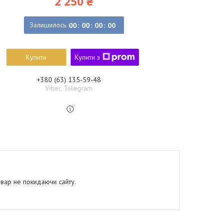
2 250 ₴
Залишилось
0
0
0
0
0
0
0
0
Купити
Купити з
+380 (63) 135-59-48
Viber, Telegram
овар не покидаючи сайту.