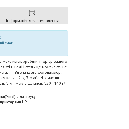
Інформація для замовлення
.
ий смак.
е можливість зробити інтер'єр вашого
стін, іноді і стель, це можливість не
і-магазині Ви знайдете фотошпалери,
ться вони з 2-х, 3-х або 4-х частин
 1 кг і мають щільність 120 - 140 г/
ілі(Vinyl) Для друку
 принтерами HP.