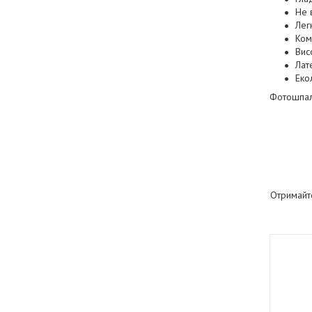
Не 
Лег
Ком
Висо
Лат
Еко
Фотошпале
Отримайт