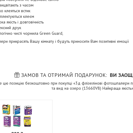
вицвітають з часом
ко клеяться встик
плектуються клеєм
ка якість і довговічність
ексний друк
логічно чисті чорнила Green Guard,
ри прикрасять Вашу кімнату і будуть приносити Вам позитивні емоції
ЗАМОВ ТА ОТРИМАЙ ПОДАРУНОК
ВИ ЗАОЩ
е цю позицію безкоштовно при покупці «3д флізелінові фотошпалери п
та вид на озеро (13660V8) Найкраща якість