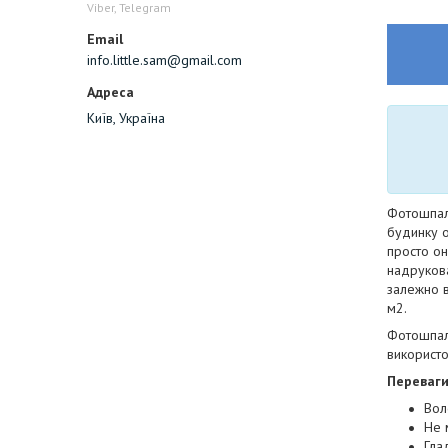
Viber, Telegram
info.little.sam@gmail.com
Київ, Україна
Фотошпале
будинку о
просто он
надрукован
залежно в
м2.
Фотошпале
використо
Переваг
Вол
Не 
Гла