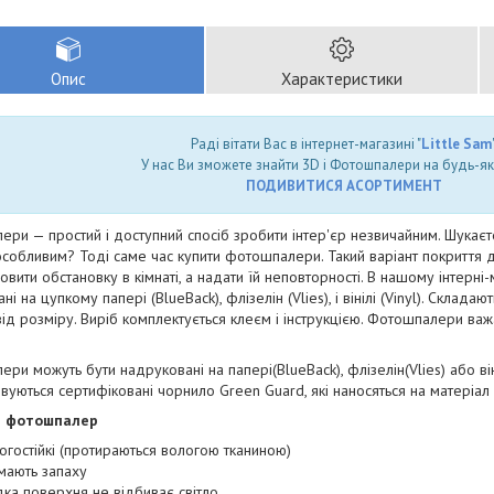
Опис
Характеристики
Раді вітати Вас в інтернет-магазині "
Little Sam
"
У нас Ви зможете знайти 3D і Фотошпалери на будь-як
ПОДИВИТИСЯ АСОРТИМЕНТ
ри — простий і доступний спосіб зробити інтер'єр незвичайним. Шукаєт
собливим? Тоді саме час купити фотошпалери. Такий варіант покриття для 
овити обстановку в кімнаті, а надати їй неповторності. В нашому інтерн
і на цупкому папері (BlueBack), флізелін (Vlies), і вінілі (Vinyl). Складаю
ід розміру. Виріб комплектується клеєм і інструкцією. Фотошпалери важать
ри можуть бути надруковані на папері(BlueBack), флізелін(Vlies) або він
вуються сертифіковані чорнило Green Guard, які наносяться на матеріал
и фотошпалер
огостійкі (протираються вологою тканиною)
мають запаху
дка поверхня не відбиває світло