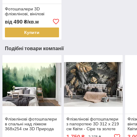
Фотошпалери 3D
флізелінові, вінілові
490
від
₴/кв.м
Купити
Подібні товари компанії
Флізелінові фотошпалери
Флізелінові фотошпалери
Фліз
в спальні над ліжком
з папоротею 3D 312 x 219
вінт
368x254 см 3D Природа
см Квіти - Сіре та золоте
Квіт
Зелений хвойний ліс у
листя монстери
лист
1 750
3 0
₴
2 275 ₴