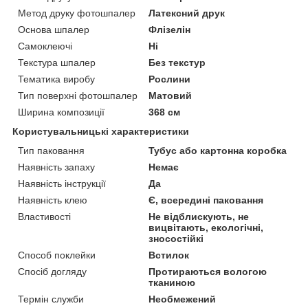
Метод друку фотошпалер
Латексний друк
Основа шпалер
Флізелін
Самоклеючі
Ні
Текстура шпалер
Без текстур
Тематика виробу
Рослини
Тип поверхні фотошпалер
Матовий
Ширина композиції
368 см
Користувальницькі характеристики
Тип паковання
Тубус або картонна коробка
Наявність запаху
Немає
Наявність інструкції
Да
Наявність клею
Є, всередині паковання
Властивості
Не відблискують, не
вицвітають, екологічні,
зносостійкі
Способ поклейки
Встилок
Спосіб догляду
Протираються вологою
тканиною
Термін служби
Необмежений