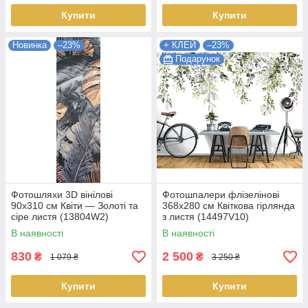
Купити
Купити
Новинка
–23%
+ КЛЕЙ
–23%
Подарунок
Фотошляхи 3D вінілові
Фотошпалери флізелінові
90x310 см Квіти — Золоті та
368x280 см Квіткова гірлянда
сіре листя (13804W2)
з листя (14497V10)
Найкраща якість
Найкраща якість
В наявності
В наявності
830
2 500
₴
₴
1 079 ₴
3 250 ₴
Купити
Купити