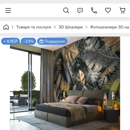
Товари та послуги
3D Шпалери
Фотошпалери 3D на 
+ КЛЕЙ
–23%
Подарунок