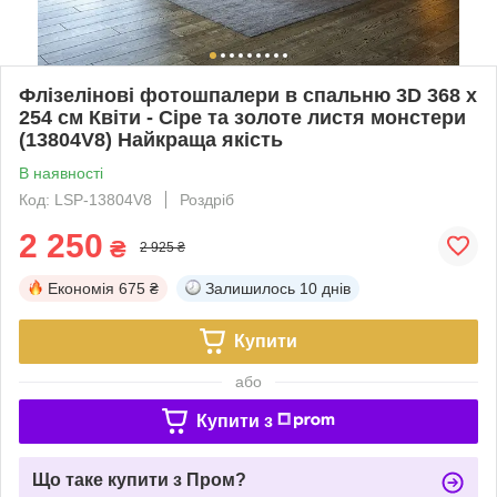
Флізелінові фотошпалери в спальню 3D 368 x
254 см Квіти - Сіре та золоте листя монстери
(13804V8) Найкраща якість
В наявності
Код: LSP-13804V8
Роздріб
2 250
₴
2 925 ₴
Економія
675 ₴
Залишилось
10 днів
Купити
або
Купити з
Що таке купити з Пром?