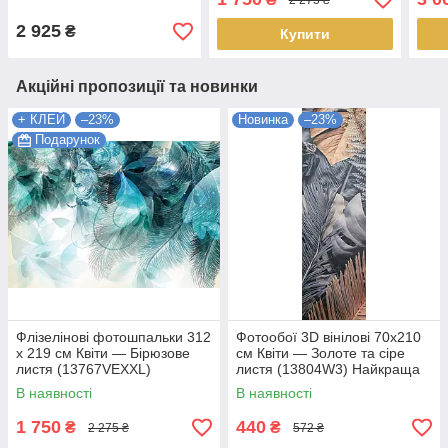
тумані (14210V8)
(13804VEXXL) Найкраща
(13
Найкраща якість
якість
Найк
2 925
₴
Купити
Акційні пропозиції та новинки
+ КЛЕЙ
–23%
Новинка
–23%
Подарунок
Флізелінові фотошпальки 312
Фотообої 3D вінілові 70x210
x 219 см Квіти — Бірюзове
см Квіти — Золоте та сіре
листя (13767VEXXL)
листя (13804W3) Найкраща
Найкраща якість
якість
В наявності
В наявності
1 750
440
₴
₴
2 275 ₴
572 ₴