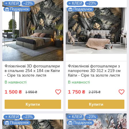
+ КЛЕЙ
–23%
+ КЛЕЙ
–23%
Подарунок
Подарунок
Флізелінові 3D фотошпалери
Флізелінові фотошпалери з
в спальню 254 x 184 см Квіти
папоротею 3D 312 x 219 см
- Сіре та золоте листя
Квіти - Сіре та золоте листя
монстери (13804V4)
монстери (13804VEXXL)
В наявності
В наявності
Найкраща якість
Найкраща якість
1 500
1 750
₴
₴
1 950 ₴
2 275 ₴
Купити
Купити
+ КЛЕЙ
–23%
+ КЛЕЙ
–23%
Подарунок
Подарунок