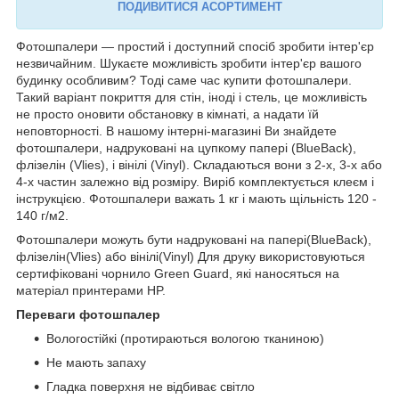
ПОДИВИТИСЯ АСОРТИМЕНТ
Фотошпалери — простий і доступний спосіб зробити інтер'єр
незвичайним. Шукаєте можливість зробити інтер'єр вашого
будинку особливим? Тоді саме час купити фотошпалери.
Такий варіант покриття для стін, іноді і стель, це можливість
не просто оновити обстановку в кімнаті, а надати їй
неповторності. В нашому інтерні-магазині Ви знайдете
фотошпалери, надруковані на цупкому папері (BlueBack),
флізелін (Vlies), і вінілі (Vinyl). Складаються вони з 2-х, 3-х або
4-х частин залежно від розміру. Виріб комплектується клеєм і
інструкцією. Фотошпалери важать 1 кг і мають щільність 120 -
140 г/м2.
Фотошпалери можуть бути надруковані на папері(BlueBack),
флізелін(Vlies) або вінілі(Vinyl) Для друку використовуються
сертифіковані чорнило Green Guard, які наносяться на
матеріал принтерами HP.
Переваги фотошпалер
Вологостійкі (протираються вологою тканиною)
Не мають запаху
Гладка поверхня не відбиває світло