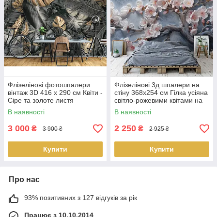
Флізелінові фотошпалери
Флізелінові 3д шпалери на
вінтаж 3D 416 x 290 см Квіти -
стіну 368x254 см Гілка усіяна
Сіре та золоте листя
світло-рожевими квітами на
монстери (13804VEXXXXL)
сірому фоні Краща якість
В наявності
В наявності
Найкраща якість
3 000
2 250
₴
₴
3 900 ₴
2 925 ₴
Купити
Купити
Про нас
93% позитивних з 127 відгуків за рік
Працює з 10.10.2014