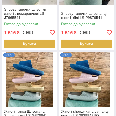
Shoozy тапочки шльопки
жіночі , помаранчеві LS-
Shoozy тапочки шльопанці
J7665541
жіночі, білі LS-P9876541
Готово до відправки
Готово до відправки
1 516
1 516
₴
₴
2 368 ₴
2 368 ₴
Купити
Купити
–36%
–36%
Жіночі Тапки Шльопанці
Жіночі shoozy капці ляпанці,
Shoozy ,сині LS-G876641
рожеві LS-2839942NO