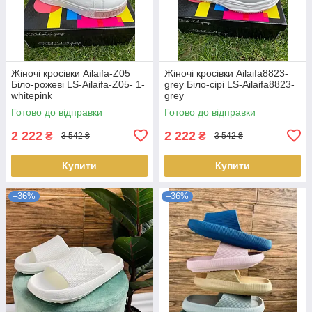
Жіночі кросівки Ailaifa-Z05
Жіночі кросівки Ailaifa8823-
Біло-рожеві LS-Ailaifa-Z05- 1-
grey Біло-сірі LS-Ailaifa8823-
whitepink
grey
Готово до відправки
Готово до відправки
2 222
2 222
₴
₴
3 542 ₴
3 542 ₴
Купити
Купити
–36%
–36%