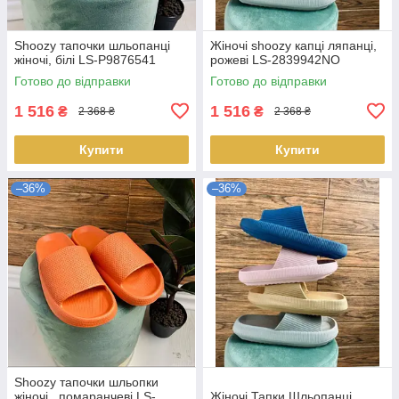
Shoozy тапочки шльопанці
Жіночі shoozy капці ляпанці,
жіночі, білі LS-P9876541
рожеві LS-2839942NO
Готово до відправки
Готово до відправки
1 516
1 516
₴
₴
2 368 ₴
2 368 ₴
Купити
Купити
–36%
–36%
Shoozy тапочки шльопки
жіночі , помаранчеві LS-
Жіночі Тапки Шльопанці