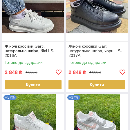
Жіночі кросівки Garti,
Жіночі кросівки Garti,
натуральна шкіра, білі LS-
натуральна шкіра, чорні LS-
2016A
2017A
Готово до відправки
Готово до відправки
2 848
2 848
₴
₴
4 888 ₴
4 888 ₴
Купити
Купити
–37%
–37%